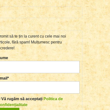
turale
romit să te țin la curent cu cele mai noi
rticole, fără spam! Mulțumesc pentru
ncredere!
ume
mail*
Vă rugăm să acceptați
Politica de
onfidențialitate