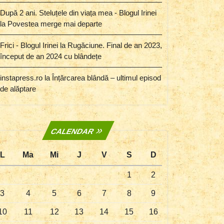
După 2 ani. Steluțele din viața mea - Blogul Irinei
la
Povestea merge mai departe
Frici - Blogul Irinei
la
Rugăciune. Final de an 2023,
început de an 2024 cu blândețe
instapress.ro
la
Înțărcarea blândă – ultimul episod
de alăptare
CALENDAR
L
Ma
Mi
J
V
S
D
1
2
3
4
5
6
7
8
9
10
11
12
13
14
15
16