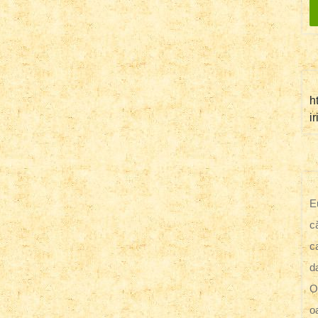
h
i
E
c
c
d
O
o