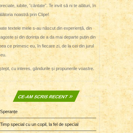
reciate, iubite, "cântate". Te invit să ni te alături, în
ălătoria noastră prin Clipe!
oate textele mele s-au născut din experiență, din
ragoste și din dorința de a da mai departe puțin din
eea ce primesc eu, în fiecare zi, de la cei din jurul
eu.
ștept, cu interes, gândurile și propunerile voastre.
CE-AM SCRIS RECENT
Speranțe
Timp special cu un copil, la fel de special