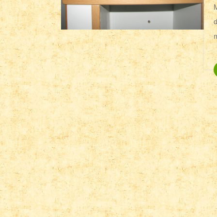
M-am hotărât acum o vreme să re
d
m