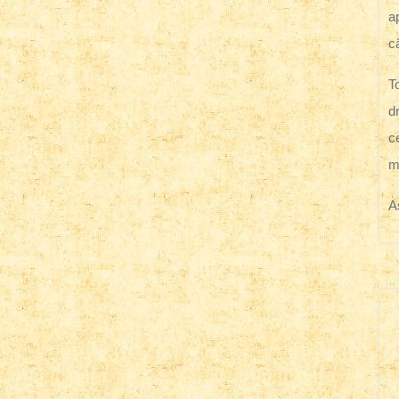
ap
c
T
d
c
m
A