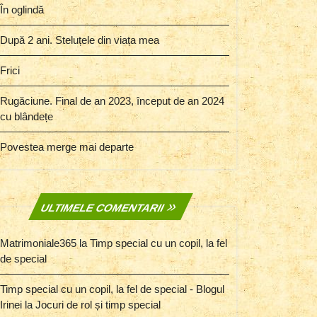
În oglindă
După 2 ani. Steluțele din viața mea
Frici
Rugăciune. Final de an 2023, început de an 2024
cu blândețe
Povestea merge mai departe
ULTIMELE COMENTARII
Matrimoniale365
la
Timp special cu un copil, la fel
de special
Timp special cu un copil, la fel de special - Blogul
Irinei
la
Jocuri de rol și timp special