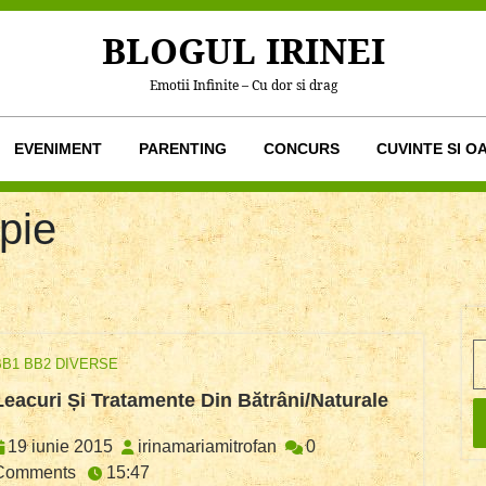
BLOGUL IRINEI
Emotii Infinite – Cu dor si drag
EVENIMENT
PARENTING
CONCURS
CUVINTE SI O
pie
S
BB1 BB2 DIVERSE
Leacuri
Leacuri Și Tratamente Din Bătrâni/naturale
Și
Tratament
19
irinamariamitrofan
19 iunie 2015
irinamariamitrofan
0
Din
iunie
Comments
15:47