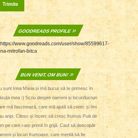
GOODREADS PROFILE
thttps://www.goodreads.com/user/show/85599617-
rina-mitrofan-bitca
BUN VENIT, OM BUN!
u sunt Irina Maria și mă bucur să te primesc în
ăsuța mea :) Scriu despre oameni și locuri/lucruri
are mă fascinează, care mă ajută să cresc și îmi
au aripi. Citesc și încerc să cresc frumos Puiii de
m pe care i-am primit în grijă. Caut să descopăr
ameni și locuri frumoase, care merită să fie