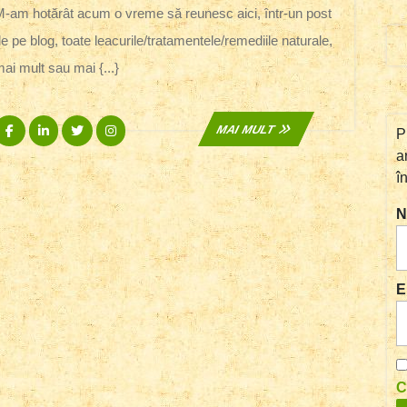
Bătrâni/na
2015
unesc aici, într-un post
e pe blog, toate leacurile/tratamentele/remediile naturale,
ai mult sau mai {...}
Facebook
Linkedin
Twitter
Instagram
MAI
MAI MULT
P
MULT
a
î
N
E
C