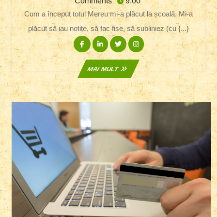
septembrie
Comments
9:00
Îmi
2015
Cum a început totul Mereu mi-a plăcut la școală. Mi-a
Place
Să
plăcut să iau notițe, să fac fișe, să subliniez (cu {...}
Învăț
Facebook
Linkedin
Twitter
Instagram
+
CONCURS
MAI
MAI MULT
MULT