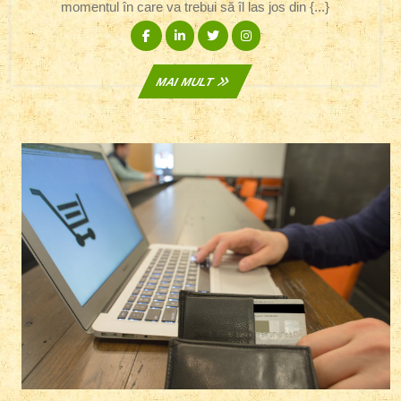
momentul în care va trebui să îl las jos din {...}
Facebook
Linkedin
Twitter
Instagram
MAI
MAI MULT
MULT