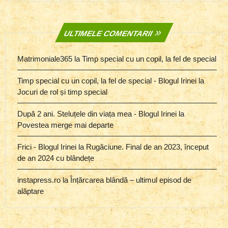
ULTIMELE COMENTARII
Matrimoniale365
la
Timp special cu un copil, la fel de special
Timp special cu un copil, la fel de special - Blogul Irinei
la
Jocuri de rol și timp special
După 2 ani. Steluțele din viața mea - Blogul Irinei
la
Povestea merge mai departe
Frici - Blogul Irinei
la
Rugăciune. Final de an 2023, început
de an 2024 cu blândețe
instapress.ro
la
Înțărcarea blândă – ultimul episod de
alăptare