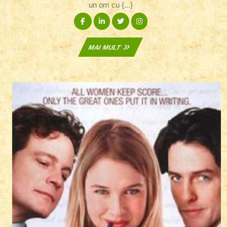
un om cu {...}
Facebook
Linkedin
Twitter
Instagram
MAI
MAI MULT
MULT