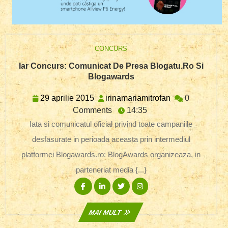
CONCURS
Iar Concurs: Comunicat De Presa Blogatu.ro Si
Iar
Blogawards
Concurs:
Comunicat
29
irinamariamitro
29 aprilie 2015
irinamariamitrofan
0
De
aprilie
Comments
14:35
Presa
2015
Iata si comunicatul oficial privind toate campaniile
Blogatu.ro
Si
desfasurate in perioada aceasta prin intermediul
Blogawards
platformei Blogawards.ro: BlogAwards organizeaza, in
parteneriat media {...}
Facebook
Linkedin
Twitter
Instagram
MAI
MAI MULT
MULT