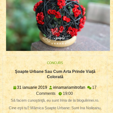
CONCURS
Şoapte Urbane Sau Cum Arta Prinde Viaţă
Şoapte
Colorată
Urbane
Sau
31
irinamariamitr
31 ianuarie 2019
irinamariamitrofan
17
Cum
ianuarie
Comments
19:00
Arta
2019
Să facem cunoştinţă, eu sunt Irina de la blogulirinei.ro.
Prinde
Viaţă
Cine eşti tu? Mămica Șoapte Urbane: Sunt Ina Noileanu,
Colorată