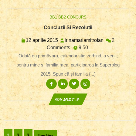
BB1 BB2 CONCURS
Concluzii
Concluzii Si Rezolutii
Si
Rezolutii
12
irinamariamitr
12 aprilie 2015
irinamariamitrofan
2
aprilie
Comments
9:50
2015
Odată cu primăvara, calendaristic vorbind, a venit,
pentru mine și familia mea, participarea la Superblog
2015. Spun că și familia {...}
Facebook
Linkedin
Twitter
Instagram
MAI
MAI MULT
MULT
Paginație
1
2
3
Următor