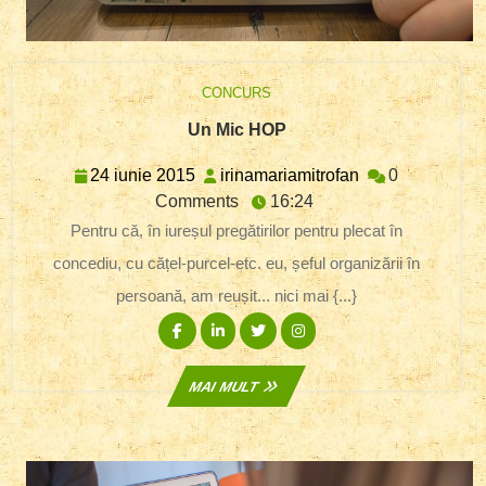
CONCURS
Un
Un Mic HOP
Mic
HOP
24
irinamariamitro
24 iunie 2015
irinamariamitrofan
0
iunie
Comments
16:24
2015
Pentru că, în iureșul pregătirilor pentru plecat în
concediu, cu cățel-purcel-etc. eu, șeful organizării în
persoană, am reușit... nici mai {...}
Facebook
Linkedin
Twitter
Instagram
MAI
MAI MULT
MULT