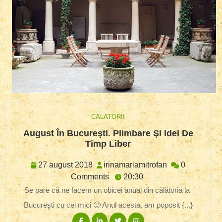
CALATORII
August În Bucureşti. Plimbare Şi Idei De
August
Timp Liber
În
Bucureşti.
27
irinamariamitr
27 august 2018
irinamariamitrofan
0
Plimbare
august
Comments
20:30
Şi
2018
Se pare că ne facem un obicei anual din călătoria la
Idei
Bucureşti cu cei mici 🙂 Anul acesta, am poposit {...}
De
Timp
Facebook
Linkedin
Twitter
Instagram