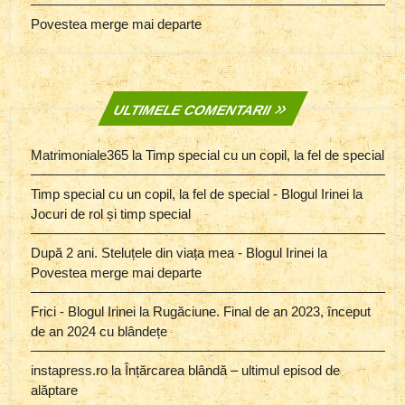
Povestea merge mai departe
ULTIMELE COMENTARII
Matrimoniale365
la
Timp special cu un copil, la fel de special
Timp special cu un copil, la fel de special - Blogul Irinei
la
Jocuri de rol și timp special
După 2 ani. Steluțele din viața mea - Blogul Irinei
la
Povestea merge mai departe
Frici - Blogul Irinei
la
Rugăciune. Final de an 2023, început
de an 2024 cu blândețe
instapress.ro
la
Înțărcarea blândă – ultimul episod de
alăptare