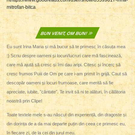
mitrofan-bitca
BUN VENIT, OM BUN!
Eu sunt Irina Maria și mă bucur să te primesc în căsuța mea
:) Scriu despre oameni și locuri/lucruri care mă fascinează,
care mă ajută să cresc și îmi dau aripi. Citesc și încerc să
cresc frumos Puiii de Om pe care i-am primit în grijă. Caut să
descopăr oameni și locuri frumoase, care merită să fie
apreciate, iubite, "cântate". Te invit să ni te alături, în călătoria
noastră prin Clipe!
Toate textele mele s-au născut din experiență, din dragoste și
din dorința de a da mai departe puțin din ceea ce primesc eu,
în fiecare zi, de la cei din jurul meu.