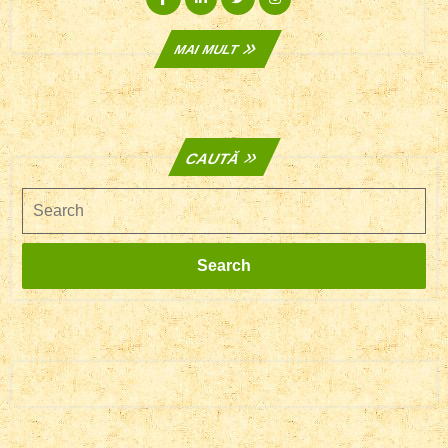
Liber
MAI
MAI MULT
MULT
CAUTĂ
Search
Search