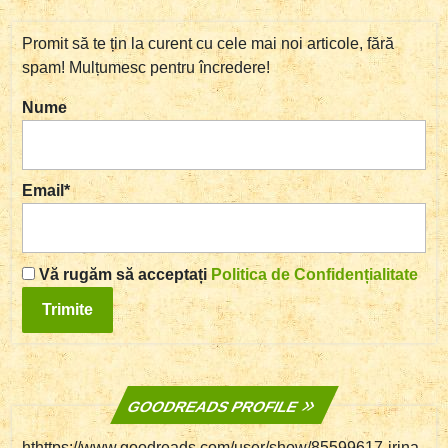
Promit să te țin la curent cu cele mai noi articole, fără
spam! Mulțumesc pentru încredere!
Nume
Email*
Vă rugăm să acceptați
Politica de Confidențialitate
GOODREADS PROFILE
hthttps://www.goodreads.com/user/show/85599617-irina-