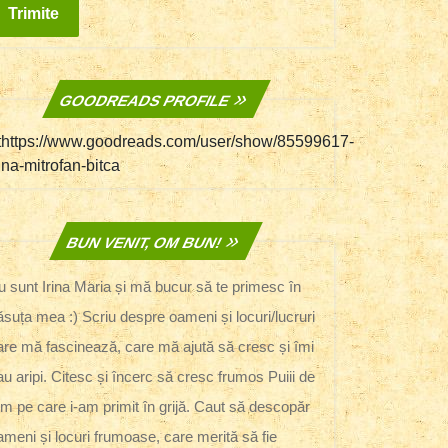
GOODREADS PROFILE
thttps://www.goodreads.com/user/show/85599617-
rina-mitrofan-bitca
BUN VENIT, OM BUN!
u sunt Irina Maria și mă bucur să te primesc în
ăsuța mea :) Scriu despre oameni și locuri/lucruri
are mă fascinează, care mă ajută să cresc și îmi
au aripi. Citesc și încerc să cresc frumos Puiii de
m pe care i-am primit în grijă. Caut să descopăr
ameni și locuri frumoase, care merită să fie