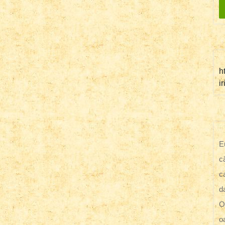
h
i
E
c
c
d
O
o