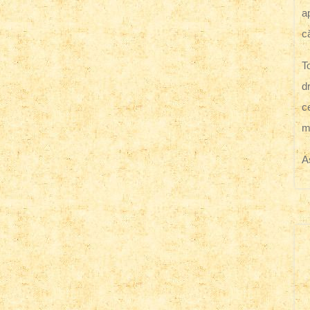
ap
c
T
d
c
m
A