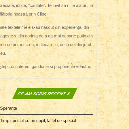
reciate, iubite, "cântate". Te invit să ni te alături, în
ălătoria noastră prin Clipe!
oate textele mele s-au născut din experiență, din
ragoste și din dorința de a da mai departe puțin din
eea ce primesc eu, în fiecare zi, de la cei din jurul
eu.
ștept, cu interes, gândurile și propunerile voastre.
CE-AM SCRIS RECENT
Speranțe
Timp special cu un copil, la fel de special