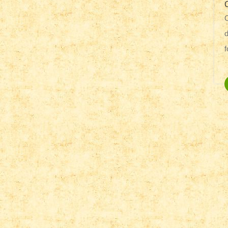
O după amiază cu copiii la c
d
f