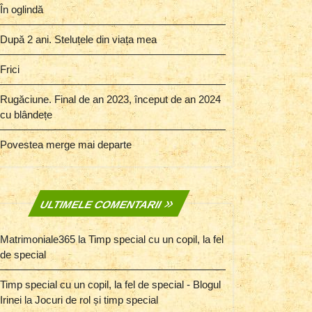
În oglindă
După 2 ani. Steluțele din viața mea
Frici
Rugăciune. Final de an 2023, început de an 2024
cu blândețe
Povestea merge mai departe
ULTIMELE COMENTARII
Matrimoniale365
la
Timp special cu un copil, la fel
de special
Timp special cu un copil, la fel de special - Blogul
Irinei
la
Jocuri de rol și timp special