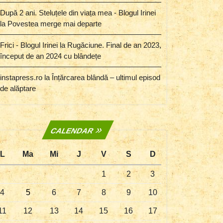
După 2 ani. Steluțele din viața mea - Blogul Irinei
la
Povestea merge mai departe
Frici - Blogul Irinei
la
Rugăciune. Final de an 2023,
început de an 2024 cu blândețe
instapress.ro
la
Înțărcarea blândă – ultimul episod
de alăptare
CALENDAR
L
Ma
Mi
J
V
S
D
1
2
3
4
5
6
7
8
9
10
11
12
13
14
15
16
17