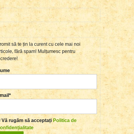
romit să te țin la curent cu cele mai noi
rticole, fără spam! Mulțumesc pentru
ncredere!
ume
mail*
Vă rugăm să acceptați
Politica de
onfidențialitate