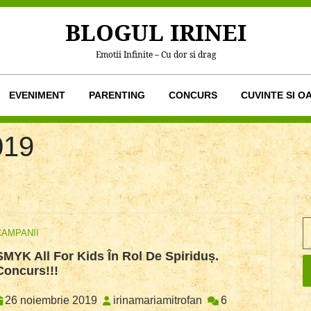
BLOGUL IRINEI
Emotii Infinite – Cu dor si drag
EVENIMENT
PARENTING
CONCURS
CUVINTE SI O
019
S
CAMPANII
SMYK All For Kids În Rol De Spiriduș.
SMYK
Concurs!!!
All
For
26
irinamariamitrofan
26 noiembrie 2019
irinamariamitrofan
6