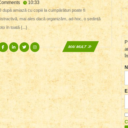
Kids
noiembrie
Comments
10:33
În
2019
umpărături poate fi
Rol
istractivă, mai ales dacă organizăm, ad-hoc, o ședință
De
Spiriduș.
oto în toată {...}
Concurs!!!
P
Facebook
Linkedin
Twitter
Instagram
MAI
MAI MULT
a
MULT
î
N
E
C