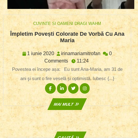
CUVINTE SI OAMENI DRAGI WAHM
Împletim Povești Colorate De Vorbă Cu Ana
Împletim
Maria
Povești
Colorate
1
irinamariamitrof
1 iunie 2020
irinamariamitrofan
0
De
iunie
Comments
11:24
Vorbă
2020
Povestea ei începe așa: Eu sunt Ana-Maria, am 31 de
Cu
ani şi sunt o fire veselă și optimistă. Iubesc {...}
Ana
Maria
Facebook
Linkedin
Twitter
Instagram
MAI
MAI MULT
MULT
CAUTĂ