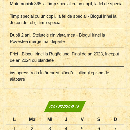
Matrimoniale365
la
Timp special cu un copil, la fel de special
Timp special cu un copil, la fel de special - Blogul Irinei
la
Jocuri de rol și timp special
După 2 ani. Steluțele din viața mea - Blogul Irinei
la
Povestea merge mai departe
Frici - Blogul Irinei
la
Rugăciune. Final de an 2023, început
de an 2024 cu blândețe
instapress.ro
la
Înțărcarea blândă – ultimul episod de
alăptare
CALENDAR
L
Ma
Mi
J
V
S
D
1
2
3
4
5
6
7