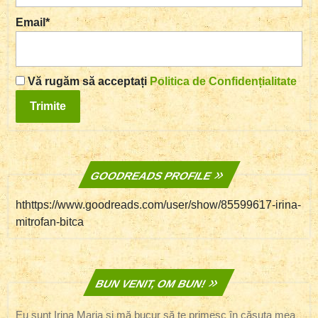
Email*
Vă rugăm să acceptați
Politica de Confidențialitate
GOODREADS PROFILE
hthttps://www.goodreads.com/user/show/85599617-irina-
mitrofan-bitca
BUN VENIT, OM BUN!
Eu sunt Irina Maria și mă bucur să te primesc în căsuța mea