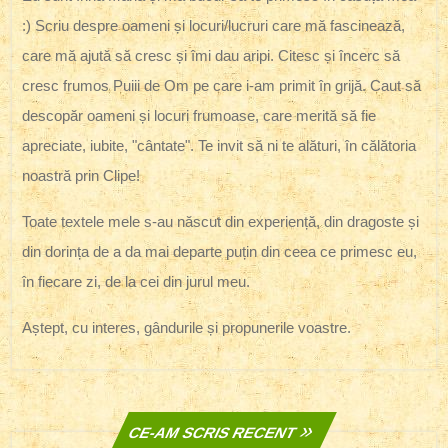
:) Scriu despre oameni și locuri/lucruri care mă fascinează,
care mă ajută să cresc și îmi dau aripi. Citesc și încerc să
cresc frumos Puiii de Om pe care i-am primit în grijă. Caut să
descopăr oameni și locuri frumoase, care merită să fie
apreciate, iubite, "cântate". Te invit să ni te alături, în călătoria
noastră prin Clipe!
Toate textele mele s-au născut din experiență, din dragoste și
din dorința de a da mai departe puțin din ceea ce primesc eu,
în fiecare zi, de la cei din jurul meu.
Aștept, cu interes, gândurile și propunerile voastre.
CE-AM SCRIS RECENT