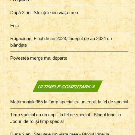
După 2 ani. Steluțele din viața mea
Frici
Rugăciune. Final de an 2023, început de an 2024 cu
blândețe
Povestea merge mai departe
ULTIMELE COMENTARII
Matrimoniale365
la
Timp special cu un copil, la fel de special
Timp special cu un copil, la fel de special - Blogul Irinei
la
Jocuri de rol și timp special
După 2 ani. Steluțele din viața mea - Blogul Irinei
la