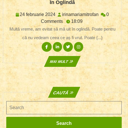
În
În Oglindă
Oglindă
24
irinamariamit
24 februarie 2024
irinamariamitrofan
0
februarie
Comments
18:09
2024
Multă vreme, am evitat să mă uit în oglindă. Poate pentru
că nu vedeam ceea ce aș fi vrut. Poate {...}
Facebook
Linkedin
Twitter
Instagram
MAI
MAI MULT
MULT
CAUTĂ
Search
Search