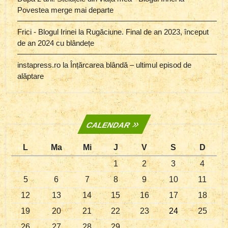
Povestea merge mai departe
Frici - Blogul Irinei
la
Rugăciune. Final de an 2023, început
de an 2024 cu blândețe
instapress.ro
la
Înțărcarea blândă – ultimul episod de
alăptare
CALENDAR
L
Ma
Mi
J
V
S
D
1
2
3
4
5
6
7
8
9
10
11
12
13
14
15
16
17
18
19
20
21
22
23
24
25
26
27
28
29