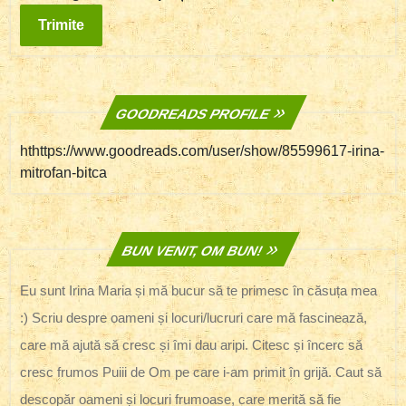
GOODREADS PROFILE
hthttps://www.goodreads.com/user/show/85599617-irina-
mitrofan-bitca
BUN VENIT, OM BUN!
Eu sunt Irina Maria și mă bucur să te primesc în căsuța mea
:) Scriu despre oameni și locuri/lucruri care mă fascinează,
care mă ajută să cresc și îmi dau aripi. Citesc și încerc să
cresc frumos Puiii de Om pe care i-am primit în grijă. Caut să
descopăr oameni și locuri frumoase, care merită să fie