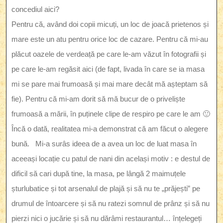
concediul aici?
Pentru că, având doi copii micuți, un loc de joacă prietenos și
mare este un atu pentru orice loc de cazare. Pentru că mi-au
plăcut oazele de verdeață pe care le-am văzut în fotografii și
pe care le-am regăsit aici (de fapt, livada în care se ia masa
mi se pare mai frumoasă și mai mare decât mă așteptam să
fie). Pentru că mi-am dorit să mă bucur de o priveliște
frumoasă a mării, în puținele clipe de respiro pe care le am 🙂
Încă o dată, realitatea mi-a demonstrat că am făcut o alegere
bună. Mi-a surâs ideea de a avea un loc de luat masa în
aceeași locație cu patul de nani din același motiv : e destul de
dificil să cari după tine, la masa, pe lângă 2 maimuțele
șturlubatice și tot arsenalul de plajă și să nu te „prăjești” pe
drumul de întoarcere și să nu ratezi somnul de prânz și să nu
pierzi nici o jucărie și să nu dărâmi restaurantul… înțelegeți