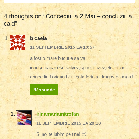
POST
4 thoughts on “Concediu la 2 Mai – concluzii la
cald”
bicaela
11 SEPTEMBRIE 2015 LA 19:57
a fost o mare bucurie sa va
iubesc,dadacesc,salvez,sponsorizez,etc…si in
concediu ! oricand cu toata forta si dragostea mea !!
Răspunde
irinamariamitrofan
11 SEPTEMBRIE 2015 LA 20:16
Si noi te iubim pe tine! 🙂