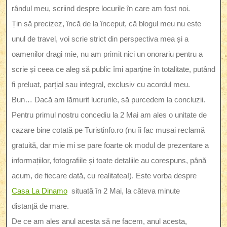
rândul meu, scriind despre locurile în care am fost noi.
Țin să precizez, încă de la început, că blogul meu nu este
unul de travel, voi scrie strict din perspectiva mea și a
oamenilor dragi mie, nu am primit nici un onorariu pentru a
scrie și ceea ce aleg să public îmi aparține în totalitate, putând
fi preluat, parțial sau integral, exclusiv cu acordul meu.
Bun… Dacă am lămurit lucrurile, să purcedem la concluzii.
Pentru primul nostru concediu la 2 Mai am ales o unitate de
cazare bine cotată pe Turistinfo.ro (nu îi fac musai reclamă
gratuită, dar mie mi se pare foarte ok modul de prezentare a
informațiilor, fotografiile și toate detaliile au corespuns, până
acum, de fiecare dată, cu realitatea!). Este vorba despre
Casa La Dinamo
situată în 2 Mai, la câteva minute
distanță de mare.
De ce am ales anul acesta să ne facem, anul acesta,