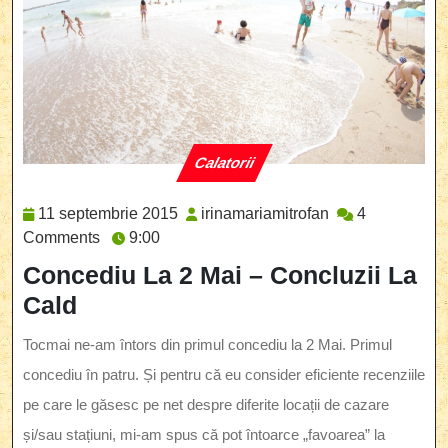
Calatorii
Category
11
irinamariamitrof
11 septembrie 2015
irinamariamitrofan
4
septembrie
Comments
9:00
2015
Concediu La 2 Mai – Concluzii La
Cald
Tocmai ne-am întors din primul concediu la 2 Mai. Primul
concediu în patru. Și pentru că eu consider eficiente recenziile
pe care le găsesc pe net despre diferite locații de cazare
și/sau stațiuni, mi-am spus că pot întoarce „favoarea” la