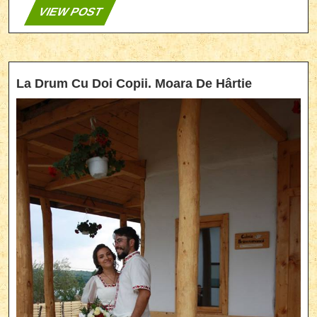
VIEW
VIEW POST
POST
La
La Drum Cu Doi Copii. Moara De Hârtie
Drum
Cu
Doi
Copii.
Moara
De
Hârtie