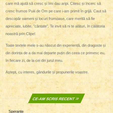
care mă ajută să cresc și îmi dau aripi. Citesc și încerc să
cresc frumos Puiii de Om pe care i-am primit în grijă. Caut să
descopăr oameni și locuri frumoase, care merită să fie
apreciate, iubite, "cântate". Te invit să ni te alături, în călătoria
noastră prin Clipe!
Toate textele mele s-au născut din experiență, din dragoste și
din dorința de a da mai departe puțin din ceea ce primesc eu,
în fiecare zi, de la cei din jurul meu.
Aștept, cu interes, gândurile și propunerile voastre.
CE-AM SCRIS RECENT
Speranțe