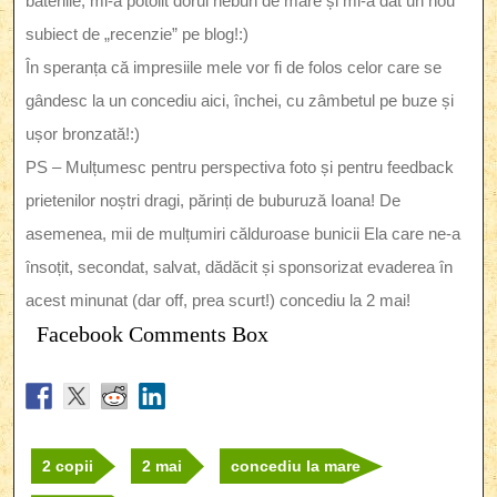
bateriile, mi-a potolit dorul nebun de mare și mi-a dat un nou
subiect de „recenzie” pe blog!:)
În speranța că impresiile mele vor fi de folos celor care se
gândesc la un concediu aici, închei, cu zâmbetul pe buze și
ușor bronzată!:)
PS – Mulțumesc pentru perspectiva foto și pentru feedback
prietenilor noștri dragi, părinți de buburuză Ioana! De
asemenea, mii de mulțumiri călduroase bunicii Ela care ne-a
însoțit, secondat, salvat, dădăcit și sponsorizat evaderea în
acest minunat (dar off, prea scurt!) concediu la 2 mai!
Facebook Comments Box
2 copii
2 mai
concediu la mare