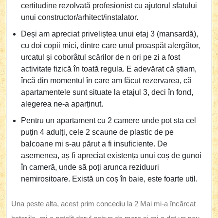
certitudine rezolvată profesionist cu ajutorul sfatului
unui constructor/arhitect/instalator.
Deși am apreciat priveliștea unui etaj 3 (mansardă),
cu doi copii mici, dintre care unul proaspăt alergător,
urcatul și coborâtul scărilor de n ori pe zi a fost
activitate fizică în toată regula. E adevărat că știam,
încă din momentul în care am făcut rezervarea, că
apartamentele sunt situate la etajul 3, deci în fond,
alegerea ne-a aparținut.
Pentru un apartament cu 2 camere unde pot sta cel
puțin 4 adulți, cele 2 scaune de plastic de pe
balcoane mi s-au părut a fi insuficiente. De
asemenea, aș fi apreciat existența unui coș de gunoi
în cameră, unde să poți arunca reziduuri
nemirositoare. Există un coș în baie, este foarte util.
Una peste alta, acest prim concediu la 2 Mai mi-a încărcat