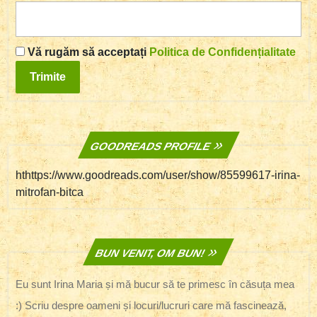
Vă rugăm să acceptați
Politica de Confidențialitate
GOODREADS PROFILE
hthttps://www.goodreads.com/user/show/85599617-irina-
mitrofan-bitca
BUN VENIT, OM BUN!
Eu sunt Irina Maria și mă bucur să te primesc în căsuța mea
:) Scriu despre oameni și locuri/lucruri care mă fascinează,