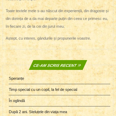
Toate textele mele s-au născut din experiență, din dragoste și
din dorința de a da mai departe puțin din ceea ce primesc eu,
în fiecare zi, de la cei din jurul meu.
Aștept, cu interes, gândurile și propunerile voastre.
CE-AM SCRIS RECENT
Speranțe
Timp special cu un copil, la fel de special
În oglindă
După 2 ani. Steluțele din viața mea