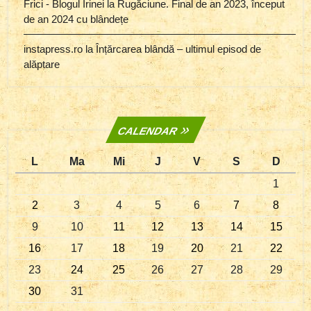
Frici - Blogul Irinei
la
Rugăciune. Final de an 2023, început
de an 2024 cu blândețe
instapress.ro
la
Înțărcarea blândă – ultimul episod de
alăptare
CALENDAR
L
Ma
Mi
J
V
S
D
1
2
3
4
5
6
7
8
9
10
11
12
13
14
15
16
17
18
19
20
21
22
23
24
25
26
27
28
29
30
31