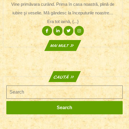
Tine-
2015
Vine primăvara curând. Prima în casa noastră, plină de
N
iubire şi veselie. Mă gândesc la începuturile noastre…
Suflet
Era tot iarnă, {...}
Facebook
Linkedin
Twitter
Instagram
MAI
MAI MULT
MULT
CAUTĂ
Search
Search