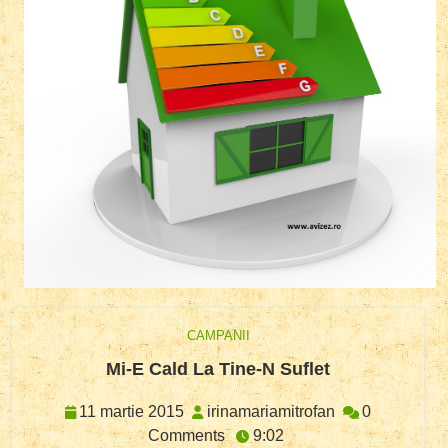
CAMPANII
Mi-
Mi-E Cald La Tine-N Suflet
E
Cald
11
irinamariamitro
11 martie 2015
irinamariamitrofan
0
La
martie
Comments
9:02