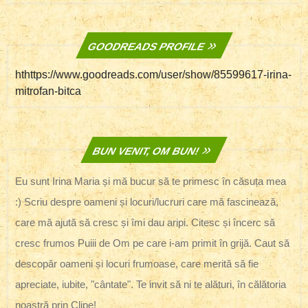
GOODREADS PROFILE
hthttps://www.goodreads.com/user/show/85599617-irina-
mitrofan-bitca
BUN VENIT, OM BUN!
Eu sunt Irina Maria și mă bucur să te primesc în căsuța mea
:) Scriu despre oameni și locuri/lucruri care mă fascinează,
care mă ajută să cresc și îmi dau aripi. Citesc și încerc să
cresc frumos Puiii de Om pe care i-am primit în grijă. Caut să
descopăr oameni și locuri frumoase, care merită să fie
apreciate, iubite, "cântate". Te invit să ni te alături, în călătoria
noastră prin Clipe!