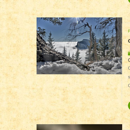
P
Când m-am întors, Sălbatică şi de
s
C