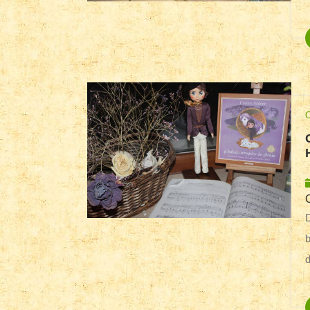
Despre Cristina Andone am auzit de 
b
d