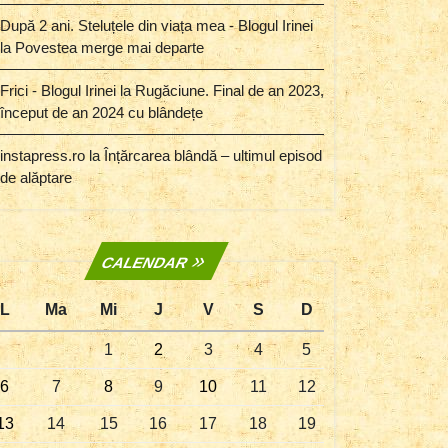
După 2 ani. Steluțele din viața mea - Blogul Irinei
la
Povestea merge mai departe
Frici - Blogul Irinei
la
Rugăciune. Final de an 2023,
început de an 2024 cu blândețe
instapress.ro
la
Înțărcarea blândă – ultimul episod
de alăptare
CALENDAR
L
Ma
Mi
J
V
S
D
1
2
3
4
5
6
7
8
9
10
11
12
13
14
15
16
17
18
19