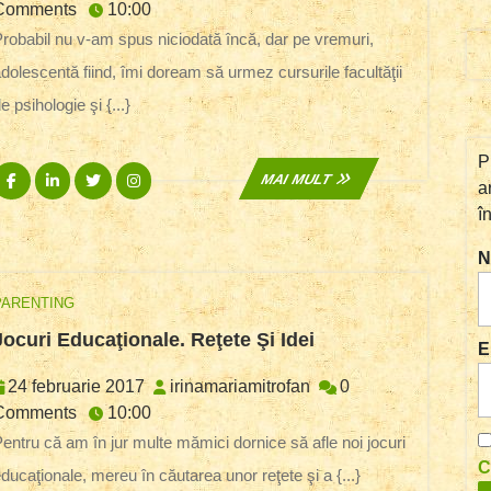
Sinele
februarie
Comments
10:00
–
2017
dar pe vremuri,
Zilele
dolescentă fiind, îmi doream să urmez cursurile facultăţii
Care
Nu
e psihologie şi {...}
Vor
Mai
P
Fi
Facebook
Linkedin
Twitter
Instagram
MAI
MAI MULT
Niciodată
a
MULT
(recenzie)
î
N
PARENTING
Jocuri
Jocuri Educaţionale. Reţete Şi Idei
E
Educaţionale.
Reţete
24
irinamariamitrofan
24 februarie 2017
irinamariamitrofan
0
Şi
februarie
Comments
10:00
Idei
2017
 afle noi jocuri
C
ducaţionale, mereu în căutarea unor reţete şi a {...}