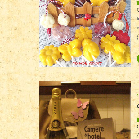
În fiecare an, februarie vine la noi în familie cu emoţii,
a
{
Aţi cunoscut-o pe Anda Docea prin intervi