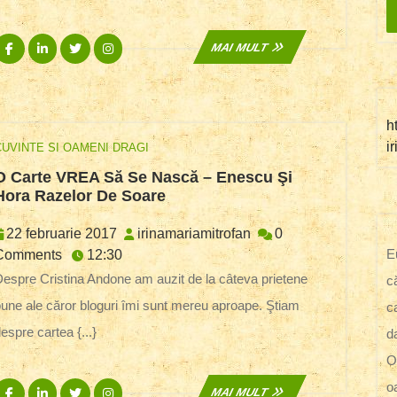
Facebook
Linkedin
Twitter
Instagram
MAI
MAI MULT
MULT
h
i
CUVINTE SI OAMENI DRAGI
O Carte VREA Să Se Nască – Enescu Şi
O
Hora Razelor De Soare
Carte
VREA
22
irinamariamitrofan
22 februarie 2017
irinamariamitrofan
0
Să
E
februarie
Comments
12:30
Se
2017
la câteva prietene
c
Nască
une ale căror bloguri îmi sunt mereu aproape. Ştiam
–
c
Enescu
espre cartea {...}
d
Şi
O
Hora
Razelor
o
Facebook
Linkedin
Twitter
Instagram
MAI
MAI MULT