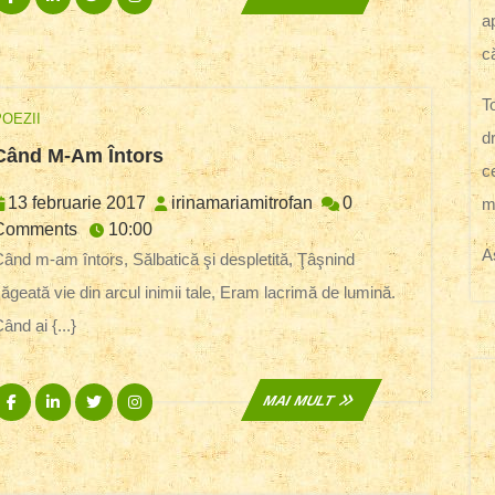
De
MULT
ap
Soare
c
T
OEZII
d
Când
Când M-Am Întors
c
M-
Am
13
irinamariamitrofan
13 februarie 2017
irinamariamitrofan
0
m
Întors
februarie
Comments
10:00
A
2017
spletită, Ţâşnind
ăgeată vie din arcul inimii tale, Eram lacrimă de lumină.
ând ai {...}
Facebook
Linkedin
Twitter
Instagram
MAI
MAI MULT
MULT