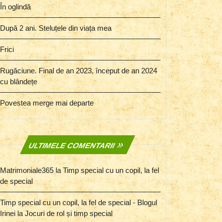
În oglindă
După 2 ani. Steluțele din viața mea
Frici
Rugăciune. Final de an 2023, început de an 2024
cu blândețe
Povestea merge mai departe
ULTIMELE COMENTARII
Matrimoniale365
la
Timp special cu un copil, la fel
de special
Timp special cu un copil, la fel de special - Blogul
Irinei
la
Jocuri de rol și timp special