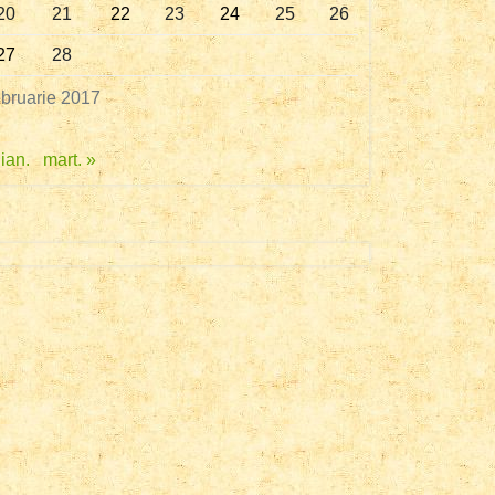
20
21
22
23
24
25
26
27
28
ebruarie 2017
 ian.
mart. »