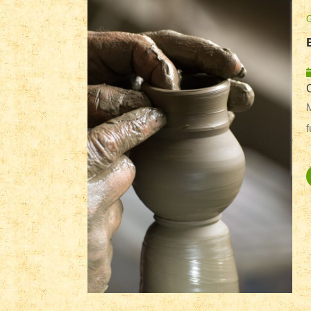
Mă gândeam zilele trecute ce an
f