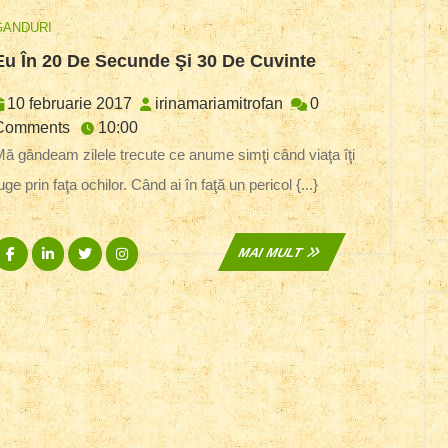
GANDURI
Eu
Eu În 20 De Secunde Şi 30 De Cuvinte
În
20
10
irinamariamitrofan
10 februarie 2017
irinamariamitrofan
0
De
februarie
Comments
10:00
Secunde
2017
ume simţi când viaţa îţi
Şi
uge prin faţa ochilor. Când ai în faţă un pericol {...}
30
De
Cuvinte
Facebook
Linkedin
Twitter
Instagram
MAI
MAI MULT
MULT