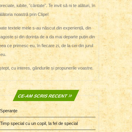
reciate, iubite, "cântate". Te invit să ni te alături, în
ălătoria noastră prin Clipe!
oate textele mele s-au născut din experiență, din
ragoste și din dorința de a da mai departe puțin din
eea ce primesc eu, în fiecare zi, de la cei din jurul
eu.
ștept, cu interes, gândurile și propunerile voastre.
CE-AM SCRIS RECENT
Speranțe
Timp special cu un copil, la fel de special