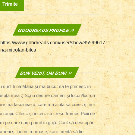
GOODREADS PROFILE
thttps://www.goodreads.com/user/show/85599617-
rina-mitrofan-bitca
BUN VENIT, OM BUN!
u sunt Irina Maria și mă bucur să te primesc în
ăsuța mea :) Scriu despre oameni și locuri/lucruri
are mă fascinează, care mă ajută să cresc și îmi
au aripi. Citesc și încerc să cresc frumos Puiii de
m pe care i-am primit în grijă. Caut să descopăr
ameni și locuri frumoase, care merită să fie