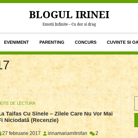
BLOGUL IRINEI
Emotii Infinite – Cu dor si drag
EVENIMENT
PARENTING
CONCURS
CUVINTE SI O
17
S
NOTE DE LECTURA
La Taifas Cu Sinele – Zilele Care Nu Vor Mai
La
Fi Niciodată (recenzie)
Taifas
Cu
27
irinamariamitrofan
27 februarie 2017
irinamariamitrofan
2