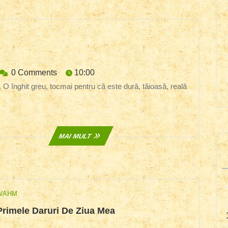
nstinct
recenzie)
y
irinamariamitrofan
0 Comments
10:00
oana
uda
MAI
MAI MULT
MULT
WAHM
Primele
Primele Daruri De Ziua Mea
Daruri