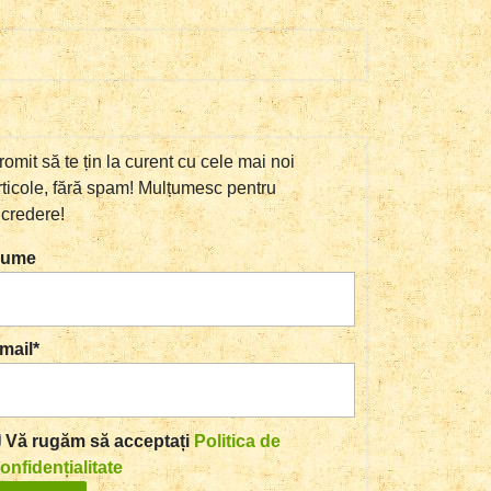
romit să te țin la curent cu cele mai noi
rticole, fără spam! Mulțumesc pentru
ncredere!
ume
mail*
Vă rugăm să acceptați
Politica de
onfidențialitate