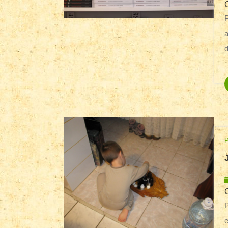
Probabil nu v-am spus niciodată încă, 
a
d
Pentru că am în jur multe mămici dornice să
e