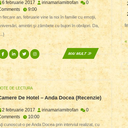
De
6
irinamariamitrofan
6 februarie 2017
irinamariamitrofan
0
Ziua
februarie
Comments
9:00
Mea
2017
f
niversări, amintiri şi zâmbete cu bujori în obrăjori. Da,
...}
«
Facebook
Linkedin
Twitter
Instagram
MAI
MAI MULT
MULT
NOTE DE LECTURA
Camere
Camere De Hotel – Anda Docea (recenzie)
De
Hotel
2
irinamariamitrofan
2 februarie 2017
irinamariamitrofan
0
–
februarie
Comments
10:00
Anda
2017
ul realizat, cu
Docea