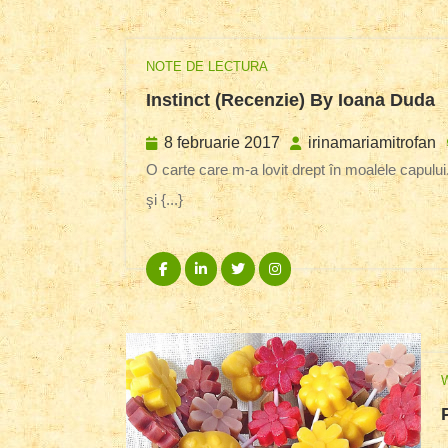
NOTE DE LECTURA
I
Instinct (recenzie) By Ioana Duda
(
B
8
8 februarie 2017
irinamariamitrofan
I
februarie
O carte care m-a lovit drept în moalele capului. O înghit greu, tocmai pentru că este dură, tăioasă, reală
D
2017
şi {...}
Facebook
Linkedin
Twitter
Instagram