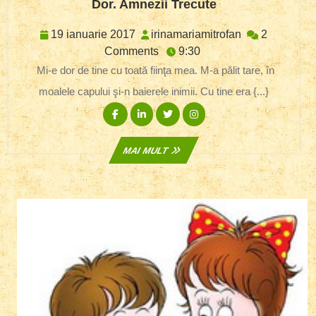
Dor.
Dor. Amnezii Trecute
Amnezii
Trecute
19
irinamariamitr
19 ianuarie 2017
irinamariamitrofan
2
ianuarie
Comments
9:30
2017
Mi-e dor de tine cu toată fiinţa mea. M-a pălit tare, în
moalele capului şi-n baierele inimii. Cu tine era {...}
Facebook
Linkedin
Twitter
Instagram
MAI
MAI MULT
MULT