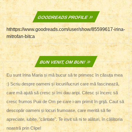
GOODREADS PROFILE
hthttps://www.goodreads.com/user/show/85599617-irina-
mitrofan-bitca
BUN VENIT, OM BUN!
Eu sunt Irina Maria și mă bucur să te primesc în căsuța mea
:) Scriu despre oameni și locuri/lucruri care mă fascinează,
care mă ajută să cresc și îmi dau aripi. Citesc și încerc să
cresc frumos Puiii de Om pe care i-am primit în grijă. Caut să
descopăr oameni și locuri frumoase, care merită să fie
apreciate, iubite, "cântate". Te invit să ni te alături, în călătoria
noastră prin Clipe!