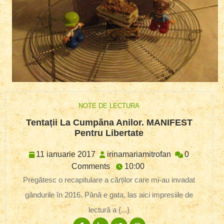
NOTE DE LECTURA
Tentații La Cumpăna Anilor. MANIFEST
Tentații
Pentru Libertate
La
Cumpăna
11
irinamariamitr
11 ianuarie 2017
irinamariamitrofan
0
Anilor.
ianuarie
Comments
10:00
MANIFEST
2017
Pregătesc o recapitulare a cărților care mi-au invadat
Pentru
gândurile în 2016. Până e gata, las aici impresiile de
Libertate
lectură a {...}
Facebook
Linkedin
Twitter
Instagram