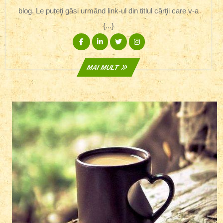
blog. Le puteţi găsi urmând link-ul din titlul cărţii care v-a
{...}
Facebook
Linkedin
Twitter
Instagram
MAI
MAI MULT
MULT