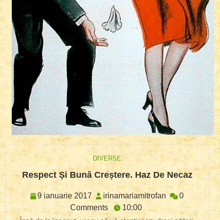
DIVERSE
Respe
Respect Și Bună Creștere. Haz De Necaz
Și
Bună
9
irinamariamitr
9 ianuarie 2017
irinamariamitrofan
0
Crește
ianuarie
Comments
10:00
Haz
2017