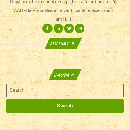
2017
După primul eveniment (e drept, la scară mult mai mică)
Urbană
WAHM la Piatra Neamţ, a venit, foarte repede, rândul
+
WAHM
unei {...}
Piatra
Facebook
Linkedin
Twitter
Instagram
Neamţ
În
Acţiune
MAI
MAI MULT
MULT
CAUTĂ
Search
Search