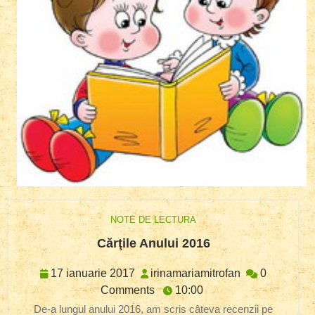
NOTE DE LECTURA
Cărţile
Cărţile Anului 2016
Anului
2016
17
irinamariamitr
17 ianuarie 2017
irinamariamitrofan
0
ianuarie
Comments
10:00
2017
De-a lungul anului 2016, am scris câteva recenzii pe