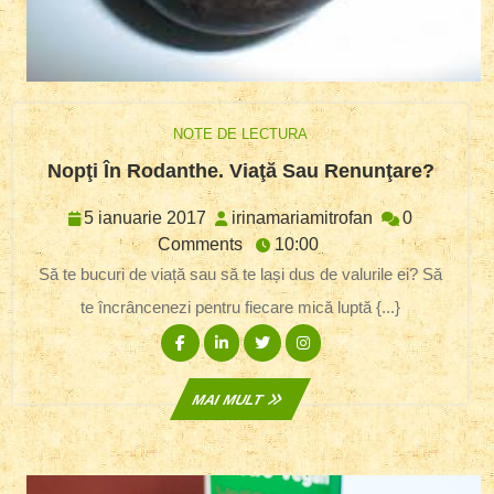
NOTE DE LECTURA
Nopţi
Nopţi În Rodanthe. Viaţă Sau Renunţare?
În
Rodan
5
irinamariamitr
5 ianuarie 2017
irinamariamitrofan
0
Viaţă
ianuarie
Comments
10:00
Sau
2017
Să te bucuri de viață sau să te lași dus de valurile ei? Să
Renun
te încrâncenezi pentru fiecare mică luptă {...}
Facebook
Linkedin
Twitter
Instagram
MAI
MAI MULT
MULT