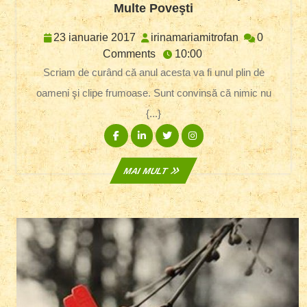
Interviu
Multe Poveşti
Anda
Docea.
23
irinamariamit
23 ianuarie 2017
irinamariamitrofan
0
Un
ianuarie
Comments
10:00
Om,
2017
Scriam de curând că anul acesta va fi unul plin de
O
oameni şi clipe frumoase. Sunt convinsă că nimic nu
Viaţă,
Mai
{...}
Multe
Facebook
Linkedin
Twitter
Instagram
Poveşti
MAI
MAI MULT
MULT