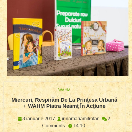
WAHM
Miercuri, Respirăm De La Prinţesa Urbană
Miercuri,
+ WAHM Piatra Neamţ În Acţiune
Respirăm
De
3
irinamariamitr
3 ianuarie 2017
irinamariamitrofan
2
La
ianuarie
Comments
14:10
Prinţesa