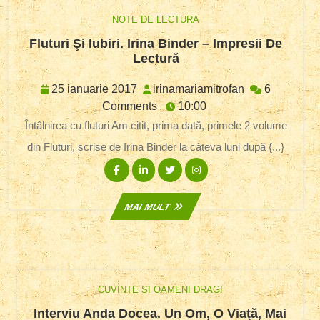
NOTE DE LECTURA
Fluturi Şi Iubiri. Irina Binder – Impresii De
Fluturi
Lectură
Şi
Iubiri.
25
irinamariamitr
25 ianuarie 2017
irinamariamitrofan
6
Irina
ianuarie
Comments
10:00
Binder
2017
Întâlnirea cu fluturi Am citit, prima dată, primele 2 volume
–
din Fluturi, scrise de Irina Binder la câteva luni după {...}
Impresii
De
Facebook
Linkedin
Twitter
Instagram
Lectură
MAI
MAI MULT
MULT
CUVINTE SI OAMENI DRAGI
Interviu Anda Docea. Un Om, O Viaţă, Mai