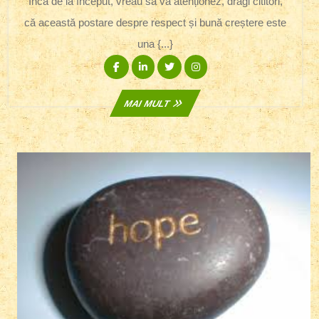
Încă de la început, vreau să vă atenționez, dragi cititori,
De
că această postare despre respect și bună creștere este
Necaz
una {...}
Facebook
Linkedin
Twitter
Instagram
MAI
MAI MULT
MULT