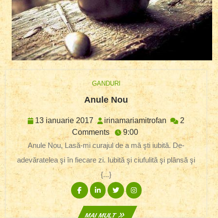
GANDURI
Anule
Anule Nou
Nou
13
irinamariamitr
13 ianuarie 2017
irinamariamitrofan
2
ianuarie
Comments
9:00
2017
Anule Nou, Lasă-mi curajul de a mă şti iubită. De-
adevăratelea şi în fiecare zi. Iubită şi ciufulită şi plânsă şi
{...}
Facebook
Linkedin
Twitter
Instagram
MAI
MAI MULT