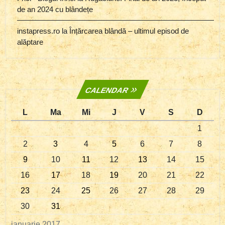
de an 2024 cu blândețe
instapress.ro
la
Înțărcarea blândă – ultimul episod de
alăptare
CALENDAR
L
Ma
Mi
J
V
S
D
1
2
3
4
5
6
7
8
9
10
11
12
13
14
15
16
17
18
19
20
21
22
23
24
25
26
27
28
29
30
31
ianuarie 2017