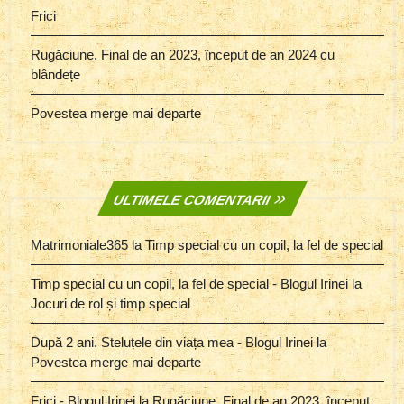
Frici
Rugăciune. Final de an 2023, început de an 2024 cu
blândețe
Povestea merge mai departe
ULTIMELE COMENTARII
Matrimoniale365
la
Timp special cu un copil, la fel de special
Timp special cu un copil, la fel de special - Blogul Irinei
la
Jocuri de rol și timp special
După 2 ani. Steluțele din viața mea - Blogul Irinei
la
Povestea merge mai departe
Frici - Blogul Irinei
la
Rugăciune. Final de an 2023, început