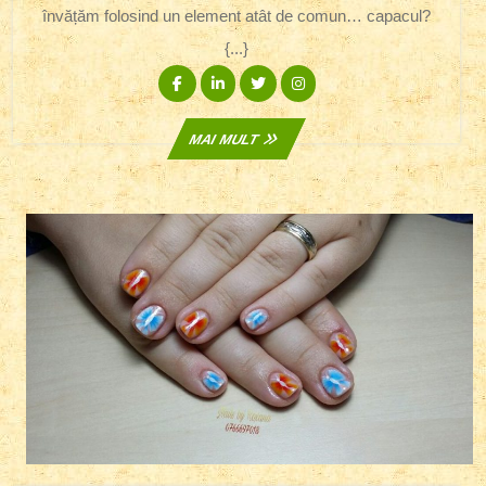
învățăm folosind un element atât de comun… capacul?
Potrivit!
{...}
Facebook
Linkedin
Twitter
Instagram
MAI
MAI MULT
MULT