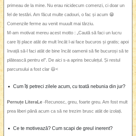
primeau de la mine. Nu erau nicidecum comenzi, ci doar un
fel de testări. Am făcut multe cadouri, o fac și acum 😁
Comenzile ferme au venit muuult mai târziu.
M-am motivat mereu acest motto : „Caută să faci un lucru
care îți place atât de mult încât l-ai face bucuros și gratis; apoi
învață să-l faci atât de bine încât oamenii să fie bucuroși să te
plătească pentru el”. De aici s-a aprins beculețul. Și restul
parcursului a fost clar 😃<
Cum îți petreci zilele acum, cu toată nebunia din jur?
Pernuțe LiteraLe
-Recunosc, greu, foarte greu. Am fost mult
prea liberi până acum ca să ne trezim brusc atât de izolați.
Ce te motivează? Cum scapi de greul inerent?