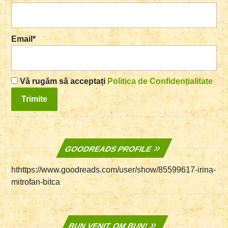
Email*
Vă rugăm să acceptați
Politica de Confidențialitate
GOODREADS PROFILE
hthttps://www.goodreads.com/user/show/85599617-irina-
mitrofan-bitca
BUN VENIT, OM BUN!