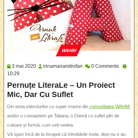
WAHM
Category
3
irinamariamitrofan
3 mai 2020
irinamariamitrofan
0 Comments
mai
10:29
2020
Pernuțe LiteraLe – Un Proiect
Mic, Dar Cu Suflet
Din seria interviurilor cu super mame din
comunitatea WAHM
,
astăzi o cunoaștem pe Tatiana, o Oamă cu suflet plin de
culoare și formă, cum veți vedea.
Vă spun încă de la început că întrebările mele, deși nu s-au