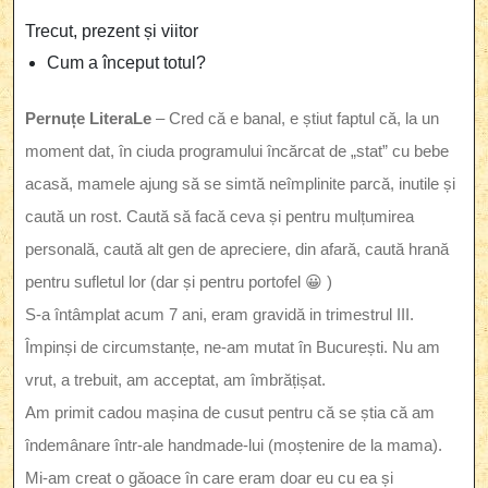
Trecut, prezent și viitor
Cum a început totul?
Pernuțe LiteraLe
– Cred că e banal, e știut faptul că, la un
moment dat, în ciuda programului încărcat de „stat” cu bebe
acasă, mamele ajung să se simtă neîmplinite parcă, inutile și
caută un rost. Caută să facă ceva și pentru mulțumirea
personală, caută alt gen de apreciere, din afară, caută hrană
pentru sufletul lor (dar și pentru portofel 😀 )
S-a întâmplat acum 7 ani, eram gravidă in trimestrul III.
Împinși de circumstanțe, ne-am mutat în București. Nu am
vrut, a trebuit, am acceptat, am îmbrățișat.
Am primit cadou mașina de cusut pentru că se știa că am
îndemânare într-ale handmade-lui (moștenire de la mama).
Mi-am creat o găoace în care eram doar eu cu ea și