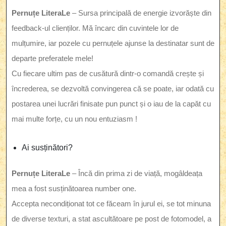
Pernuțe LiteraLe
– Sursa principală de energie izvorăște din
feedback-ul clienților. Mă încarc din cuvintele lor de
mulțumire, iar pozele cu pernuțele ajunse la destinatar sunt de
departe preferatele mele!
Cu fiecare ultim pas de cusătură dintr-o comandă crește și
încrederea, se dezvoltă convingerea că se poate, iar odată cu
postarea unei lucrări finisate pun punct și o iau de la capăt cu
mai multe forțe, cu un nou entuziasm !
Ai susținători?
Pernuțe LiteraLe
– Încă din prima zi de viață, mogâldeața
mea a fost susținătoarea number one.
Accepta necondiționat tot ce făceam în jurul ei, se tot minuna
de diverse texturi, a stat ascultătoare pe post de fotomodel, a