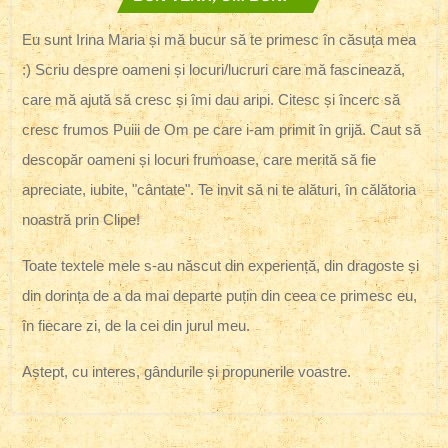
Eu sunt Irina Maria și mă bucur să te primesc în căsuța mea
:) Scriu despre oameni și locuri/lucruri care mă fascinează,
care mă ajută să cresc și îmi dau aripi. Citesc și încerc să
cresc frumos Puiii de Om pe care i-am primit în grijă. Caut să
descopăr oameni și locuri frumoase, care merită să fie
apreciate, iubite, "cântate". Te invit să ni te alături, în călătoria
noastră prin Clipe!
Toate textele mele s-au născut din experiență, din dragoste și
din dorința de a da mai departe puțin din ceea ce primesc eu,
în fiecare zi, de la cei din jurul meu.
Aștept, cu interes, gândurile și propunerile voastre.