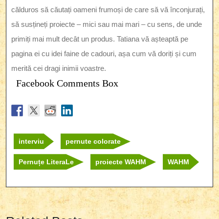
călduros să căutați oameni frumoși de care să vă înconjurați,
să susțineți proiecte – mici sau mai mari – cu sens, de unde
primiți mai mult decât un produs. Tatiana vă așteaptă pe
pagina ei cu idei faine de cadouri, așa cum vă doriți și cum
merită cei dragi inimii voastre.
Facebook Comments Box
interviu
pernute colorate
Pernuțe LiteraLe
proiecte WAHM
WAHM