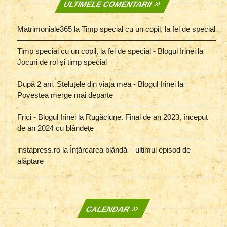
ULTIMELE COMENTARII
Matrimoniale365
la
Timp special cu un copil, la fel de special
Timp special cu un copil, la fel de special - Blogul Irinei
la
Jocuri de rol și timp special
După 2 ani. Steluțele din viața mea - Blogul Irinei
la
Povestea merge mai departe
Frici - Blogul Irinei
la
Rugăciune. Final de an 2023, început
de an 2024 cu blândețe
instapress.ro
la
Înțărcarea blândă – ultimul episod de
alăptare
CALENDAR