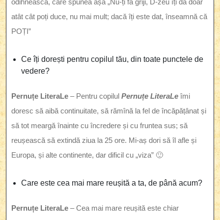
odihnească, care spunea așa „Nu-ți fă griji, D-zeu îți dă doar
atât cât poți duce, nu mai mult; dacă îți este dat, înseamnă că
POȚI”
Ce îți dorești pentru copilul tău, din toate punctele de
vedere?
Pernuțe LiteraLe
– Pentru copilul
Pernuțe LiteraLe
îmi
doresc să aibă continuitate, să rămînă la fel de încăpățânat și
să tot meargă înainte cu încredere și cu fruntea sus; să
reușească să extindă ziua la 25 ore. Mi-aș dori să îl afle și
Europa, și alte continente, dar dificil cu „viza” 🙂
Care este cea mai mare reușită a ta, de până acum?
Pernuțe LiteraLe
– Cea mai mare reușită este chiar