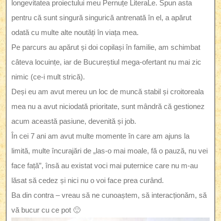
longevitatea proiectului meu Pernuțe LiteraLe. Spun asta
pentru că sunt singură singurică antrenată în el, a apărut
odată cu multe alte noutăți în viața mea.
Pe parcurs au apărut și doi copilași în familie, am schimbat
câteva locuințe, iar de Bucureștiul mega-ofertant nu mai zic
nimic (ce-i mult strică).
Deși eu am avut mereu un loc de muncă stabil și croitoreala
mea nu a avut niciodată prioritate, sunt mândră că gestionez
acum această pasiune, devenită și job.
În cei 7 ani am avut multe momente în care am ajuns la
limită, multe încurajări de „las-o mai moale, fă o pauză, nu vei
face față”, însă au existat voci mai puternice care nu m-au
lăsat să cedez și nici nu o voi face prea curând.
Ba din contra – vreau să ne cunoaștem, să interacționăm, să
vă bucur cu ce pot 🙂