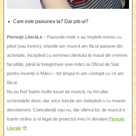
Care este pasiunea ta? Dar job-ul?
Pernuțe LiteraLe
– Pasiunile mele s-au împletit mereu cu
jobul (sau invers); oriunde am muncit am făcut pasiune din
activitate, începând cu servirea clientului la masă din vremea
facultății, până la înregistrare unei mărci la Oficiul de Stat
pentru Invenții si Mărci – tot timpul m-am contopit cu ce am
făcut.
Nu au fost foarte multe locuri de muncă, nu îmi plac
schimbările dese, dar orice funcție am îndeplinit-o cu maxim
devotament. Coincidență sau nu, dar ultimul loc de muncă e
foarte strâns și el legat de proiectul meu în derulare
Pernuțe
Literale
😍