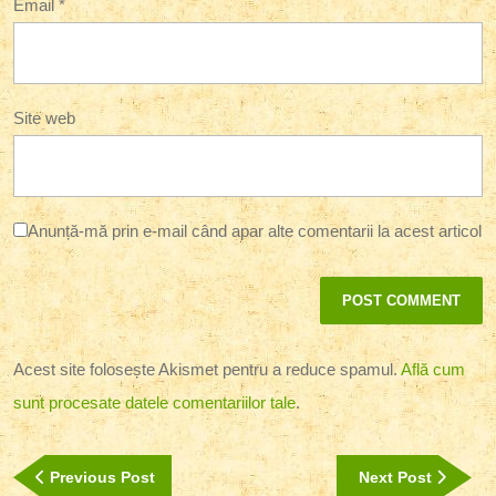
Email
*
Site web
Anunță-mă prin e-mail când apar alte comentarii la acest articol
Acest site folosește Akismet pentru a reduce spamul.
Află cum
sunt procesate datele comentariilor tale
.
Navigare
Previous
Next
Previous Post
Next Post