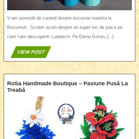
V-am povestit de curand despre excursia noastra la
Bucuresti . Scriam acolo despre un super loc de joaca pe
care l-am descoperit: Ludotech. Pe Elena Gorun, {...}
VIEW
VIEW POST
POST
RoSa Handmade Boutique – Pasiune Pusă La
RoSa
Treabă
Handmade
Boutique
–
Pasiune
Pusă
La
Treabă