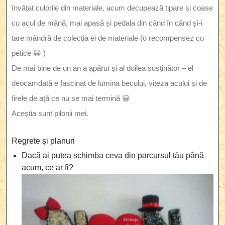
învățat culorile din materiale, acum decupează tipare și coase
cu acul de mână, mai apasă și pedala din când în când și-i
tare mândră de colecția ei de materiale (o recompensez cu
petice 😀 )
De mai bine de un an a apărut și al doilea susținător – el
deocamdată e fascinat de lumina becului, viteza acului și de
firele de ață ce nu se mai termină 😀
Aceștia sunt pilonii mei.
Regrete și planuri
Dacă ai putea schimba ceva din parcursul tău până
acum, ce ar fi?