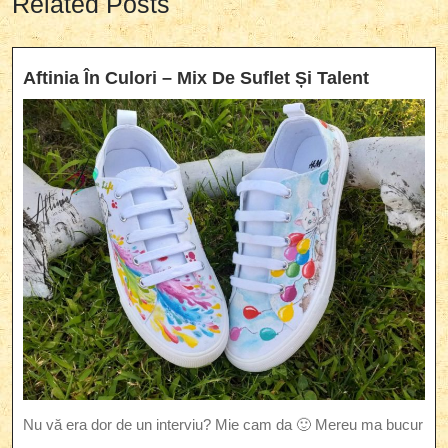
Related Posts
Aftinia
Aftinia În Culori – Mix De Suflet Și Talent
În
Culori
–
Mix
De
Suflet
Și
Talent
Nu vă era dor de un interviu? Mie cam da 🙂 Mereu ma bucur