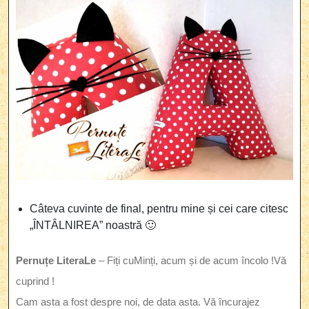
Câteva cuvinte de final, pentru mine și cei care citesc
„ÎNTÂLNIREA” noastră 🙂
Pernuțe LiteraLe
– Fiți cuMinți, acum și de acum încolo !Vă
cuprind !
Cam asta a fost despre noi, de data asta. Vă încurajez