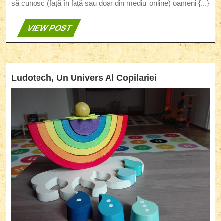
să cunosc (față în față sau doar din mediul online) oameni {...}
VIEW
VIEW POST
POST
Ludotech,
Ludotech, Un Univers Al Copilariei
Un
Univers
Al
Copilariei