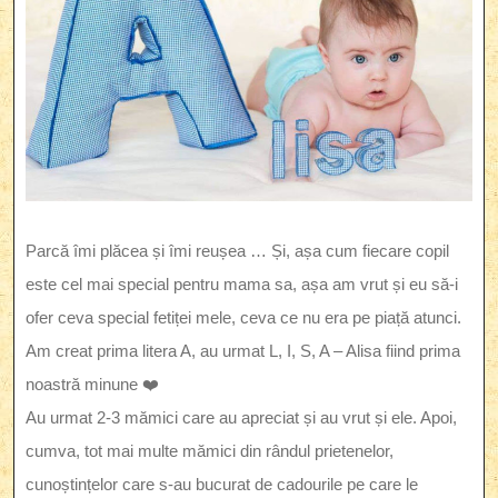
Parcă îmi plăcea și îmi reușea … Și, așa cum fiecare copil
este cel mai special pentru mama sa, așa am vrut și eu să-i
ofer ceva special fetiței mele, ceva ce nu era pe piață atunci.
Am creat prima litera A, au urmat L, I, S, A – Alisa fiind prima
noastră minune ❤️
Au urmat 2-3 mămici care au apreciat și au vrut și ele. Apoi,
cumva, tot mai multe mămici din rândul prietenelor,
cunoștințelor care s-au bucurat de cadourile pe care le