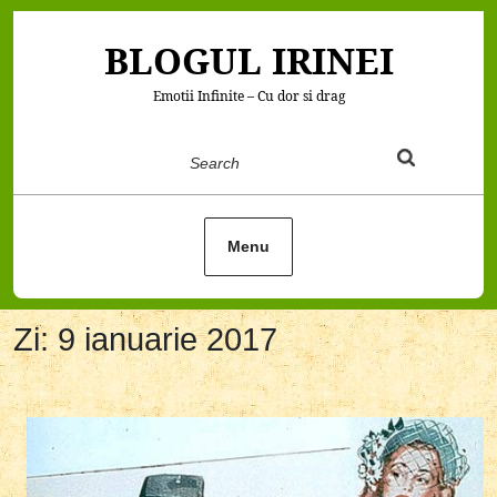
Skip
to
BLOGUL IRINEI
content
Emotii Infinite – Cu dor si drag
Search
Menu
Zi:
9 ianuarie 2017