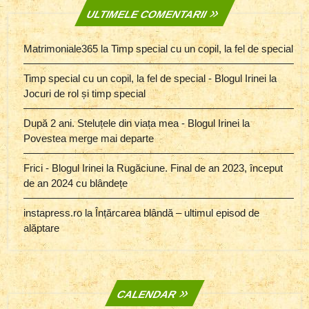
ULTIMELE COMENTARII
Matrimoniale365
la
Timp special cu un copil, la fel de special
Timp special cu un copil, la fel de special - Blogul Irinei
la
Jocuri de rol și timp special
După 2 ani. Steluțele din viața mea - Blogul Irinei
la
Povestea merge mai departe
Frici - Blogul Irinei
la
Rugăciune. Final de an 2023, început
de an 2024 cu blândețe
instapress.ro
la
Înțărcarea blândă – ultimul episod de
alăptare
CALENDAR