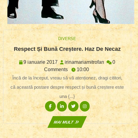
DIVERSE
Respe
Respect Și Bună Creștere. Haz De Necaz
Și
Bună
9
irinamariamitr
9 ianuarie 2017
irinamariamitrofan
0
Crește
ianuarie
Comments
10:00
Haz
2017
Încă de la început, vreau să vă atenționez, dragi cititori,
De
că această postare despre respect și bună creștere este
Necaz
una {...}
Facebook
Linkedin
Twitter
Instagram
MAI
MAI MULT
MULT