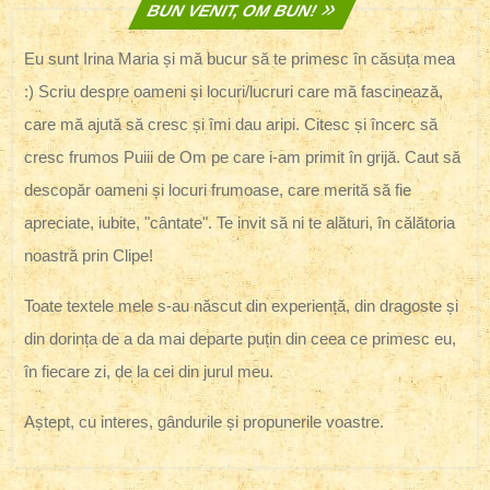
BUN VENIT, OM BUN!
Eu sunt Irina Maria și mă bucur să te primesc în căsuța mea
:) Scriu despre oameni și locuri/lucruri care mă fascinează,
care mă ajută să cresc și îmi dau aripi. Citesc și încerc să
cresc frumos Puiii de Om pe care i-am primit în grijă. Caut să
descopăr oameni și locuri frumoase, care merită să fie
apreciate, iubite, "cântate". Te invit să ni te alături, în călătoria
noastră prin Clipe!
Toate textele mele s-au născut din experiență, din dragoste și
din dorința de a da mai departe puțin din ceea ce primesc eu,
în fiecare zi, de la cei din jurul meu.
Aștept, cu interes, gândurile și propunerile voastre.