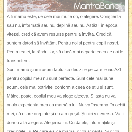
A fi mamă este, de cele mai multe ori, o alegere. Conștientă
sau nu, informată sau nu, deplină sau nu. Astăzi, în epoca
vitezei, cred că avem resurse pentru a învăța. Cred că
suntem datori să învățăm. Pentru noi și pentru copiii noștri.
Pentru ca ei, la rândul lor, să ducă mai departe ceea ce noi le
transmitem.
Sunt mamă și îmi asum faptul că deciziile pe care le iau AZI
pentru copilul meu nu sunt perfecte. Sunt cele mai bune
acum, cele mai potrivite, conform a ceea ce știu și sunt.
Mâine, poate, copilul meu va alege altceva. Și asta nu va
anula experiența mea ca mamă a lui. Nu va însemna, în ochiii
mei, că el are dreptate și eu am greșit. Și nici viceversa. Va fi
doar o altă alegere. Alegerea lui. Cu datele, informațiile și
credințele lui. Pe care eu, ca mamă, o voi accepta. Și o voi