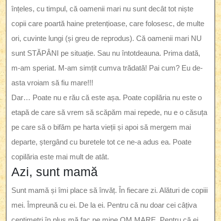
înțeles, cu timpul, că oamenii mari nu sunt decât tot niște
copii care poartă haine pretențioase, care folosesc, de multe
ori, cuvinte lungi (și greu de reprodus). Că oamenii mari NU
sunt STĂPÂNI pe situație. Sau nu întotdeauna. Prima dată,
m-am speriat. M-am simțit cumva trădată! Pai cum? Eu de-
asta vroiam să fiu mare!!!
Dar… Poate nu e rău că este așa. Poate copilăria nu este o
etapă de care să vrem să scăpăm mai repede, nu e o căsuța
pe care să o bifăm pe harta vieții și apoi să mergem mai
departe, ștergând cu buretele tot ce ne-a adus ea. Poate
copilăria este mai mult de atât.
Azi, sunt mamă
Sunt mamă și îmi place să învăț. În fiecare zi. Alături de copiii
mei. Împreună cu ei. De la ei. Pentru că nu doar cei câțiva
centimetri în plus mă fac pe mine OM MARE. Pentru că ei,