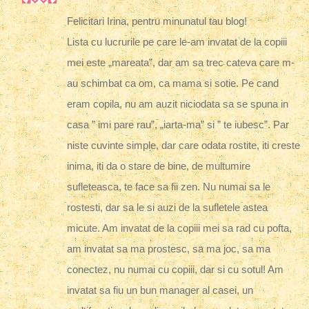
Felicitari Irina, pentru minunatul tau blog!
Lista cu lucrurile pe care le-am invatat de la copiii
mei este „mareata”, dar am sa trec cateva care m-
au schimbat ca om, ca mama si sotie. Pe cand
eram copila, nu am auzit niciodata sa se spuna in
casa ” imi pare rau”, „iarta-ma” si ” te iubesc”. Par
niste cuvinte simple, dar care odata rostite, iti creste
inima, iti da o stare de bine, de multumire
sufleteasca, te face sa fii zen. Nu numai sa le
rostesti, dar sa le si auzi de la sufletele astea
micute. Am invatat de la copiii mei sa rad cu pofta,
am invatat sa ma prostesc, sa ma joc, sa ma
conectez, nu numai cu copiii, dar si cu sotul! Am
invatat sa fiu un bun manager al casei, un