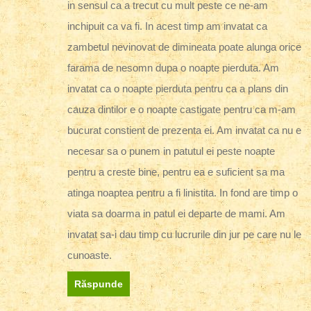
in sensul ca a trecut cu mult peste ce ne-am
inchipuit ca va fi. In acest timp am invatat ca
zambetul nevinovat de dimineata poate alunga orice
farama de nesomn dupa o noapte pierduta. Am
invatat ca o noapte pierduta pentru ca a plans din
cauza dintilor e o noapte castigate pentru ca m-am
bucurat constient de prezenta ei. Am invatat ca nu e
necesar sa o punem in patutul ei peste noapte
pentru a creste bine, pentru ea e suficient sa ma
atinga noaptea pentru a fi linistita. In fond are timp o
viata sa doarma in patul ei departe de mami. Am
invatat sa-i dau timp cu lucrurile din jur pe care nu le
cunoaste.
Răspunde