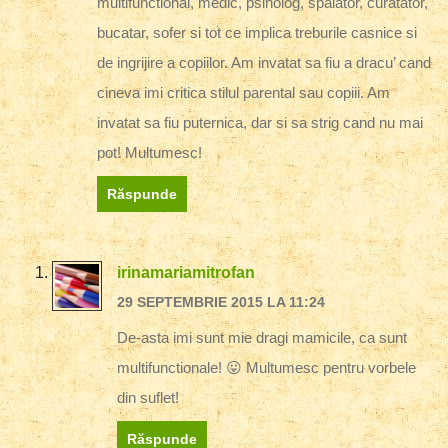
multifunctional, medic, psiholog, spalator, curatator,
bucatar, sofer si tot ce implica treburile casnice si
de ingrijire a copiilor. Am invatat sa fiu a dracu’ cand
cineva imi critica stilul parental sau copiii. Am
invatat sa fiu puternica, dar si sa strig cand nu mai
pot! Multumesc!
Răspunde
irinamariamitrofan
29 SEPTEMBRIE 2015 LA 11:24
De-asta imi sunt mie dragi mamicile, ca sunt
multifunctionale! 😛 Multumesc pentru vorbele
din suflet!
Răspunde