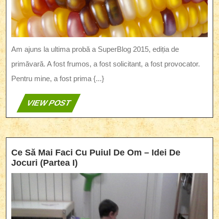
Am ajuns la ultima probă a SuperBlog 2015, ediția de
primăvară. A fost frumos, a fost solicitant, a fost provocator.
Pentru mine, a fost prima {...}
VIEW
VIEW POST
POST
Ce Să Mai Faci Cu Puiul De Om – Idei De
Ce
Jocuri (Partea I)
Să
Mai
Faci
Cu
Puiul