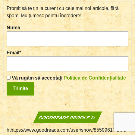
Promit să te țin la curent cu cele mai noi articole, fără
spam! Mulțumesc pentru încredere!
Nume
Email*
Vă rugăm să acceptați
Politica de Confidențialitate
GOODREADS PROFILE
hthttps://www.goodreads.com/user/show/85599617-irina-