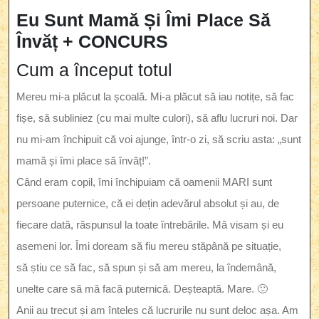
2015
Eu Sunt Mamă Și Îmi Place Să
Învăț + CONCURS
Cum a început totul
Mereu mi-a plăcut la școală. Mi-a plăcut să iau notițe, să fac
fișe, să subliniez (cu mai multe culori), să aflu lucruri noi. Dar
nu mi-am închipuit că voi ajunge, într-o zi, să scriu asta: „sunt
mamă și îmi place să învăț!”.
Când eram copil, îmi închipuiam că oamenii MARI sunt
persoane puternice, că ei dețin adevărul absolut și au, de
fiecare dată, răspunsul la toate întrebările. Mă visam și eu
asemeni lor. Îmi doream să fiu mereu stăpână pe situație,
să știu ce să fac, să spun și să am mereu, la îndemână,
unelte care să mă facă puternică. Deșteaptă. Mare. 🙂
Anii au trecut și am înteles că lucrurile nu sunt deloc așa. Am