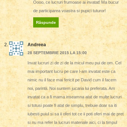
Oooo, ce lucruri frumoase ai invatat! Ma bucur
de participarea voastra si pupici tuturor!
Răspunde
Andreea
28 SEPTEMBRIE 2015 LA 15:00
Invat lucruri zi de zi de la micul meu pui de om. Cel
mai important lucru pe care l-am invatat este ca
nimic nu il face mai fericit pe David cum il facem
noi, parintii. Noi suntem jucaria lui preferata. Am
invatat ca a fi mama inseamna atat de multe lucruri
si totusi poate fi atat de simplu, trebuie doar sa iti
iubesti puiul si sa ii oferi tot ce ii poti oferi mai de pret
si nu ma refer la lucruri materiale aici, ci la timpul