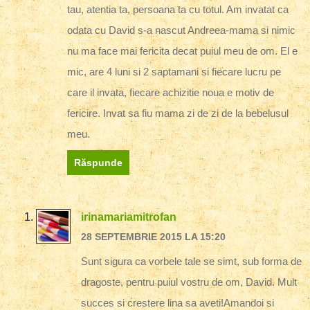
tau, atentia ta, persoana ta cu totul. Am invatat ca
odata cu David s-a nascut Andreea-mama si nimic
nu ma face mai fericita decat puiul meu de om. El e
mic, are 4 luni si 2 saptamani si fiecare lucru pe
care il invata, fiecare achizitie noua e motiv de
fericire. Invat sa fiu mama zi de zi de la bebelusul
meu.
Răspunde
irinamariamitrofan
28 SEPTEMBRIE 2015 LA 15:20
Sunt sigura ca vorbele tale se simt, sub forma de
dragoste, pentru puiul vostru de om, David. Mult
succes si crestere lina sa aveti!Amandoi si