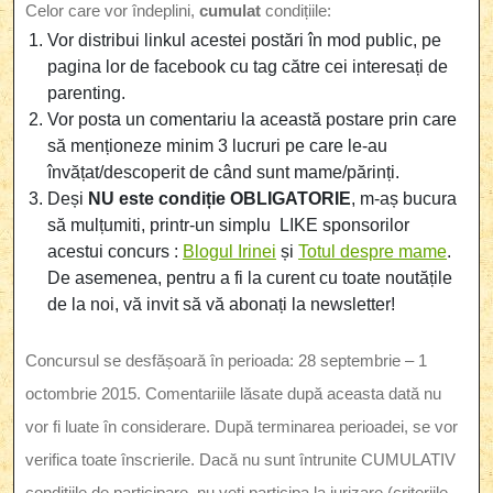
Celor care vor îndeplini,
cumulat
condițiile:
Vor distribui linkul acestei postări în mod public, pe
pagina lor de facebook cu tag către cei interesați de
parenting.
Vor posta un comentariu la această postare prin care
să menționeze minim 3 lucruri pe care le-au
învățat/descoperit de când sunt mame/părinți.
Deși
NU este condiție OBLIGATORIE
, m-aș bucura
să mulțumiti, printr-un simplu LIKE sponsorilor
acestui concurs :
Blogul Irinei
și
Totul despre mame
.
De asemenea, pentru a fi la curent cu toate noutățile
de la noi, vă invit să vă abonați la newsletter!
Concursul se desfășoară în perioada: 28 septembrie – 1
octombrie 2015. Comentariile lăsate după aceasta dată nu
vor fi luate în considerare. După terminarea perioadei, se vor
verifica toate înscrierile. Dacă nu sunt întrunite CUMULATIV
condițiile de participare, nu veți participa la jurizare (criteriile