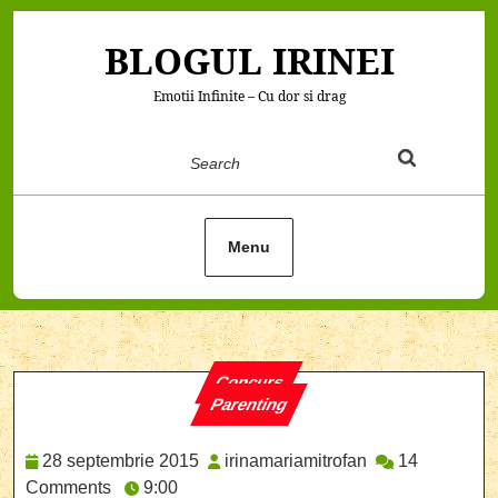
Skip
to
BLOGUL IRINEI
content
Emotii Infinite – Cu dor si drag
Search
Menu
Concurs
Parenting
Category
28
irinamariamitro
28 septembrie 2015
irinamariamitrofan
14
septembrie
Comments
9:00