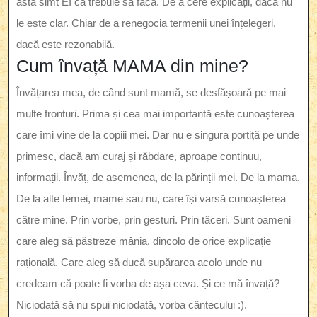
asta simt EI că trebuie să facă. De a cere explicații, dacă nu
le este clar. Chiar de a renegocia termenii unei înțelegeri,
dacă este rezonabilă.
Cum învață MAMA din mine?
Învățarea mea, de când sunt mamă, se desfășoară pe mai
multe fronturi. Prima și cea mai importantă este cunoașterea
care îmi vine de la copiii mei. Dar nu e singura portiță pe unde
primesc, dacă am curaj și răbdare, aproape continuu,
informații. Învăț, de asemenea, de la părinții mei. De la mama.
De la alte femei, mame sau nu, care își varsă cunoașterea
către mine. Prin vorbe, prin gesturi. Prin tăceri. Sunt oameni
care aleg să păstreze mânia, dincolo de orice explicație
rațională. Care aleg să ducă supărarea acolo unde nu
credeam că poate fi vorba de așa ceva. Și ce mă învață?
Niciodată să nu spui niciodată, vorba cântecului :).