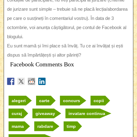
de jurizare sunt simple – trebuie să ne placă lecția/abordarea
pe care o susțineți în comentariul vostru). În data de 3
octombrie, voi anunța câștigătorul, pe contul de Facebook al
blogului.
Eu sunt mamă și îmi place să învăț. Tu ce ai învățat și ești
dispus să împărtățești și altor părinți?
Facebook Comments Box
alegeri
carte
concurs
copii
curaj
giveaway
invatare continua
mama
rabdare
timp