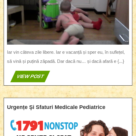
De
Om
–
Idei
De
Jocuri
(Partea
I)
Iar vin câteva zile libere. Iar e vacanță și sper eu, în suflețel,
să vină și puțină zăpadă. Dar dacă nu… și dacă afară e {...}
VIEW
VIEW POST
POST
Urgențe
Urgențe Şi Sfaturi Medicale Pediatrice
Şi
Sfaturi
Medicale
Pediatrice