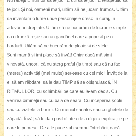
Nu râdeți! E frumos să te joci. E util să te joci. E terapeutic să
te joci. Și noi, oamenii mari, uităm să ne jucăm frumos. Uităm
să inventăm o lume unde personajele cresc în curaj, în
adevăr, în dreptate. Uităm să ne bucurăm de lucrurile simple
ca o frunză roșie sau un gândăcel care a poposit pe o
bordură. Uităm să ne bucurăm de ploaie și de stele.
Sunt mamă și îmi place să învăț! Chiar dacă mă simt
vinovată, uneori, că nu șterg praful (la timp) sau că nu fac
(mereu) activități (mai multe)
serioase
cu cei mici. Învăț de la
ei să am răbdare, să le dau TIMP să se obișnuiască, ÎN
RITMUL LOR, cu schimbări pe care eu le-am decis. Cu
venirea dimineții sau cu baia de seară. Cu începerea școlii
sau cu vizitele la bunici. Cu meniul sănătos sau cu ghetele de
zăpadă. Învăț să le dau posibilitatea de a digera explicațiile pe
care le primesc. De a le pune sub semnul întrebării, dacă