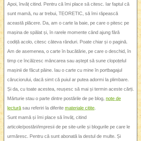
Apoi, învăț citind. Pentru că îmi place să citesc. Iar faptul că
sunt mamă, nu ar trebui, TEORETIC, să îmi răpească
această plăcere. Da, am o carte la baie, pe care o pitesc pe
mașina de spălat și, în rarele momente când ajung fără
codiță acolo, citesc câteva rânduri. Poate chiar și o pagină.
Am de asemenea, o carte în bucătărie, pe care o deschid, în
timp ce încălzesc mâncarea sau aștept să sune clopoțelul
mașinii de făcut pâine. Iau o carte cu mine în portbagajul
căruciorului, dacă simt că puiul ar putea adormi la plimbare.
Și da, cu toate acestea, reușesc să mai și termin aceste cărți.
Mărturie stau o parte dintre postările de pe blog,
note de
lectură
sau referiri la diferite
materiale citite
.
Sunt mamă și îmi place să învăț, citind
articole/postări/impresii de pe site-urile și blogurile pe care le
urmăresc. Pentru că sunt abonată la destul de multe. Și