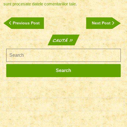
sunt procesate datele comentariilor tale
.
Navigare
Previous
Next
Previous Post
Next Post
în
Post
Post
articole
CAUTĂ
Search
Search