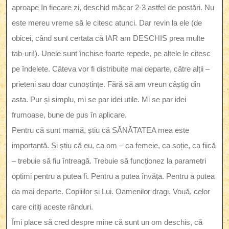
aproape în fiecare zi, deschid măcar 2-3 astfel de postări. Nu
este mereu vreme să le citesc atunci. Dar revin la ele (de
obicei, când sunt certata că IAR am DESCHIS prea multe
tab-uri!). Unele sunt închise foarte repede, pe altele le citesc
pe îndelete. Câteva vor fi distribuite mai departe, către alții –
prieteni sau doar cunoștințe. Fără să am vreun câștig din
asta. Pur și simplu, mi se par idei utile. Mi se par idei
frumoase, bune de pus în aplicare.
Pentru că sunt mamă, știu că SĂNĂTATEA mea este
importantă. Și știu că eu, ca om – ca femeie, ca soție, ca fiică
– trebuie să fiu întreagă. Trebuie să funcționez la parametri
optimi pentru a putea fi. Pentru a putea învăța. Pentru a putea
da mai departe. Copiiilor și Lui. Oamenilor dragi. Vouă, celor
care citiți aceste rânduri.
Îmi place să cred despre mine că sunt un om deschis, că