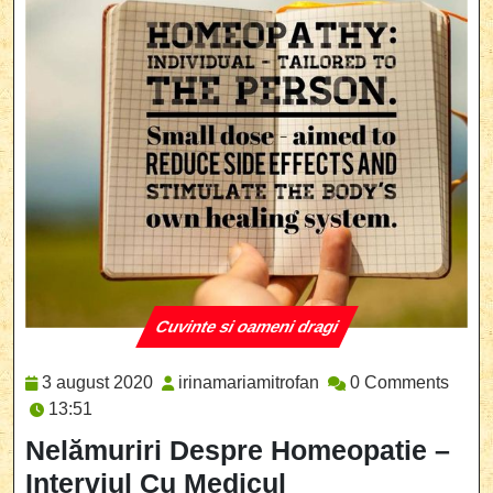
Cuvinte si oameni dragi
Category
3
irinamariamitrofan
3 august 2020
irinamariamitrofan
0 Comments
august
13:51
2020
Nelămuriri Despre Homeopatie –
Interviul Cu Medicul