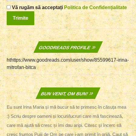
Vă rugăm să acceptați
Politica de Confidențialitate
GOODREADS PROFILE
hthttps://www.goodreads.com/user/show/85599617-irina-
mitrofan-bitca
BUN VENIT, OM BUN!
Eu sunt Irina Maria și mă bucur să te primesc în căsuța mea
:) Scriu despre oameni și locuri/lucruri care mă fascinează,
care mă ajută să cresc și îmi dau aripi. Citesc și încerc să
cresc frumos Puiii de Om pe care i-am primit în grijă. Caut să