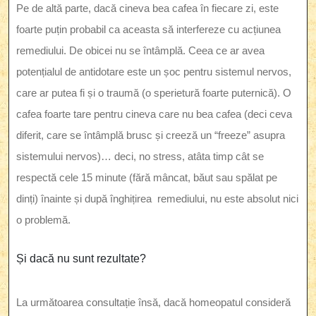
Pe de altă parte, dacă cineva bea cafea în fiecare zi, este
foarte puțin probabil ca aceasta să interfereze cu acțiunea
remediului. De obicei nu se întâmplă. Ceea ce ar avea
potențialul de antidotare este un șoc pentru sistemul nervos,
care ar putea fi și o traumă (o sperietură foarte puternică). O
cafea foarte tare pentru cineva care nu bea cafea (deci ceva
diferit, care se întâmplă brusc și creeză un “freeze” asupra
sistemului nervos)… deci, no stress, atâta timp cât se
respectă cele 15 minute (fără mâncat, băut sau spălat pe
dinți) înainte și după înghițirea remediului, nu este absolut nici
o problemă.
Și dacă nu sunt rezultate?
La următoarea consultație însă, dacă homeopatul consideră