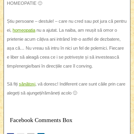
HOMEOPATIE 🙂
Știu persoane – destule! – care nu cred sau pot jura că pentru
ei,
homeopatia
nu a ajutat. La naiba, am reușit să omor o
prietenie acum câțiva ani intrând într-o astfel de dezbatere,
așa că… Nu vreau să intru în nici un fel de polemici. Fiecare
e liber să aleagă ceea ce i se potrivește și să investească
timp/energie/bani în direcțiile care îl conving.
Să fiți
sănătoși
, vă doresc! Indiferent care sunt căile prin care
alegeți să ajungeți/rămâneți acolo 🙂
Facebook Comments Box