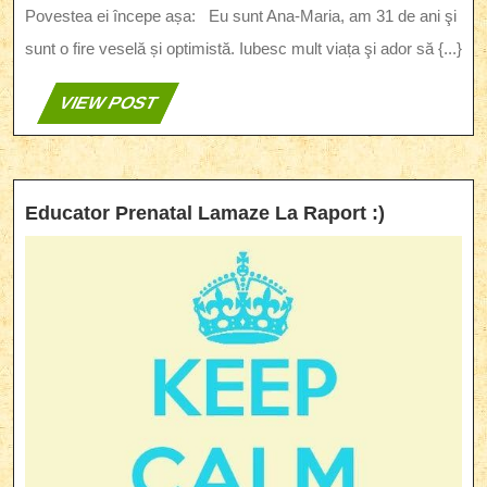
Povestea ei începe așa: Eu sunt Ana-Maria, am 31 de ani şi
sunt o fire veselă și optimistă. Iubesc mult viața şi ador să {...}
VIEW
VIEW POST
POST
Educator
Educator Prenatal Lamaze La Raport :)
Prenatal
Lamaze
La
Raport
:)