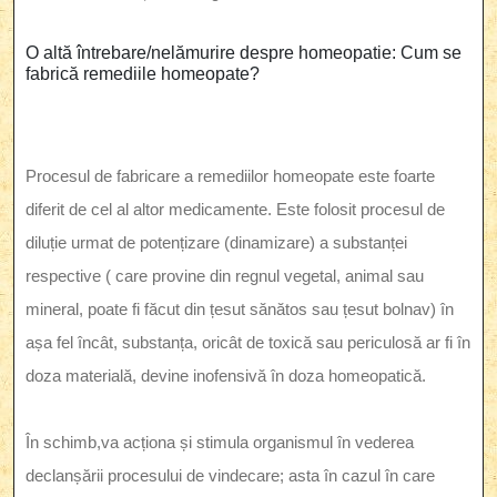
O altă întrebare/nelămurire despre homeopatie: Cum se
fabrică remediile homeopate?
Procesul de fabricare a remediilor homeopate este foarte
diferit de cel al altor medicamente. Este folosit procesul de
diluție urmat de potențizare (dinamizare) a substanței
respective ( care provine din regnul vegetal, animal sau
mineral, poate fi făcut din țesut sănătos sau țesut bolnav) în
așa fel încât, substanța, oricât de toxică sau periculosă ar fi în
doza materială, devine inofensivă în doza homeopatică.
În schimb,va acționa și stimula organismul în vederea
declanșării procesului de vindecare; asta în cazul în care