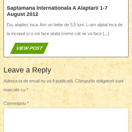
Saptamana Internationala A Alaptarii 1-7
Saptamana
August 2012
Internationala
Da, alaptez inca. Am un bebe de 5,5 luni. L-am alptat inca de
A
Alaptarii
la inceput si o voi face atata vreme cat ne va face {...}
1-
7
VIEW
VIEW POST
August
POST
2012
Leave a Reply
Adresa ta de email nu va fi publicată.
Câmpurile obligatorii sunt
marcate cu
*
Comentariu
*