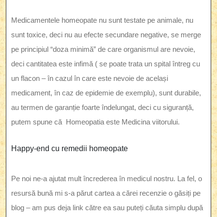
Medicamentele homeopate nu sunt testate pe animale, nu
sunt toxice, deci nu au efecte secundare negative, se merge
pe principiul “doza minimă” de care organismul are nevoie,
deci cantitatea este infimă ( se poate trata un spital întreg cu
un flacon – în cazul în care este nevoie de același
medicament, în caz de epidemie de exemplu), sunt durabile,
au termen de garanție foarte îndelungat, deci cu siguranță,
putem spune că Homeopatia este Medicina viitorului.
Happy-end cu remedii homeopate
Pe noi ne-a ajutat mult încrederea în medicul nostru. La fel, o
resursă bună mi s-a părut cartea a cărei recenzie o găsiți pe
blog – am pus deja link către ea sau puteți căuta simplu după