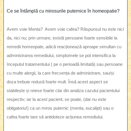
Ce se întâmplă cu mirosurile puternice în homeopatie?
Avem voie Menta? Avem voie cafea? Răspunsul nu este nici
da, nici nu; prin urmare, există persoane foarte sensibile la
remedii homeopate, adică reacționează aproape simultan cu
administrarea remediului, simptomele se pot intensifica la
începutul tratamentului ( pe o perioadă limitată) sau persoane
cu multe alergii, la care frecvența de administrare, sau/și
doza trebuie redusă foarte mult. Însă acest aspect se
stabilește și reiese foarte clar din analiza cazului pacientului
respectiv; iar la acest pacient, se poate, (dar nu este
obligatoriu!) ca un miros puternic (menta, eucalipt) sau o
cafea foarte tare să antidoteze acțiunea remediului.