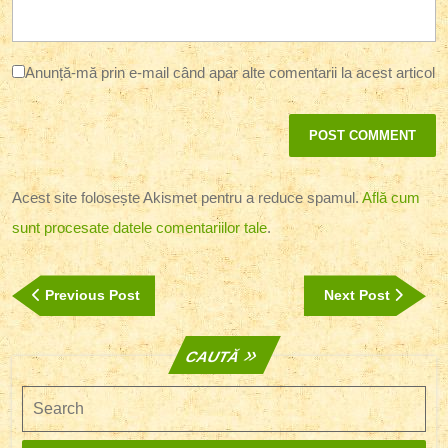
Anunță-mă prin e-mail când apar alte comentarii la acest articol
Acest site folosește Akismet pentru a reduce spamul.
Află cum
sunt procesate datele comentariilor tale
.
Navigare
Previous
Next
Previous Post
Next Post
în
Post
Post
articole
CAUTĂ
Search