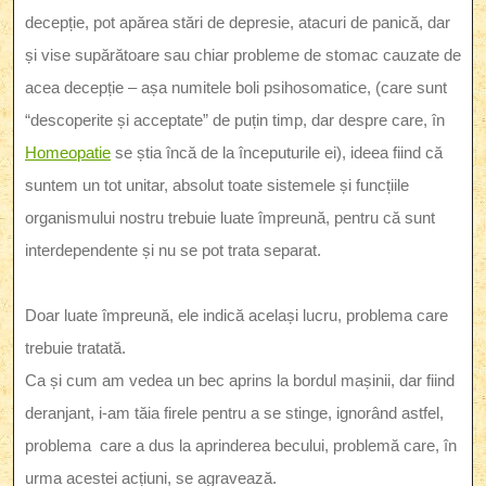
decepție, pot apărea stări de depresie, atacuri de panică, dar
și vise supărătoare sau chiar probleme de stomac cauzate de
acea decepție – așa numitele boli psihosomatice, (care sunt
“descoperite și acceptate” de puțin timp, dar despre care, în
Homeopatie
se știa încă de la începuturile ei), ideea fiind că
suntem un tot unitar, absolut toate sistemele și funcțiile
organismului nostru trebuie luate împreună, pentru că sunt
interdependente și nu se pot trata separat.
Doar luate împreună, ele indică același lucru, problema care
trebuie tratată.
Ca și cum am vedea un bec aprins la bordul mașinii, dar fiind
deranjant, i-am tăia firele pentru a se stinge, ignorând astfel,
problema care a dus la aprinderea becului, problemă care, în
urma acestei acțiuni, se agravează.