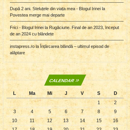
După 2 ani. Steluțele din viața mea - Blogul Irinei
la
Povestea merge mai departe
Frici - Blogul Irinei
la
Rugăciune. Final de an 2023, început
de an 2024 cu blândețe
instapress.ro
la
Înțărcarea blândă – ultimul episod de
alăptare
CALENDAR
L
Ma
Mi
J
V
S
D
1
2
3
4
5
6
7
8
9
10
11
12
13
14
15
16
17
18
19
20
21
22
23