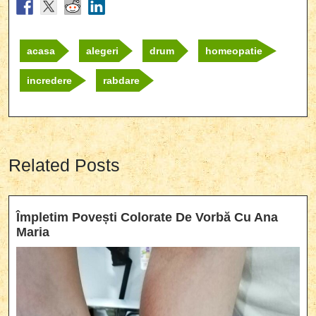
acasa
alegeri
drum
homeopatie
incredere
rabdare
Related Posts
Împletim Povești Colorate De Vorbă Cu Ana
Împletim
Maria
Povești
Colorate
De
Vorbă
Cu